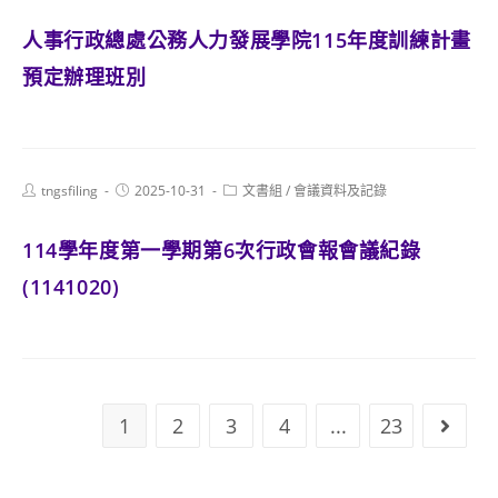
人事行政總處公務人力發展學院115年度訓練計畫
預定辦理班別
Post
Post
Post
tngsfiling
2025-10-31
文書組
/
會議資料及記錄
author:
published:
category:
114學年度第一學期第6次行政會報會議紀錄
(1141020)
1
2
3
4
...
23
Go to