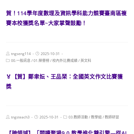
category:
賀！114學年度數理及資訊學科能力競賽臺南區複
賽本校獲獎名單~大家掌聲鼓勵！
Post
Post
tngseng114
2025-10-31
author:
published:
Post
00.一般訊息
/
01.榮譽榜
/
校內外比賽成績
/
英文科
category:
🏅【賀】鄭聿妘、王品琹：全國英文作文比賽獲
獎
Post
Post
Post
tngsteach3
2025-10-31
03.教師活動
/
教學組
/
教師研習
author:
published:
category:
【跨領域】「閱讀聚場9.0 教學進化雙引擎—從AI