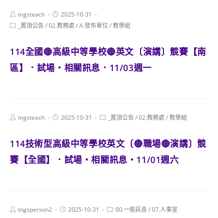
Post
Post
tngsteach
2025-10-31
author:
published:
Post
_置頂公告
/
02.教務處
/
A.發布單位
/
教學組
category:
114全國🔴高級中等學校🔴英文〔演講〕競賽【南
區】．試場・相關訊息．11/03週一
Post
Post
Post
tngsteach
2025-10-31
_置頂公告
/
02.教務處
/
教學組
author:
published:
category:
114技術型高級中等學校英文〔🔴職場🔴演講〕競
賽【全國】．試場・相關訊息・11/01週六
Post
Post
Post
tngsperson2
2025-10-31
00.一般訊息
/
07.人事室
author:
published:
category: