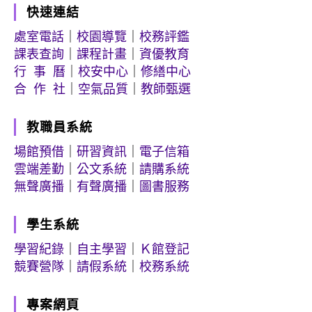
快速連結
處室電話
｜
校園導覽
｜
校務評鑑
課表查詢
｜
課程計畫
｜
資優教育
行 事 曆
｜
校安中心
｜
修繕中心
合 作 社
｜
空氣品質
｜
教師甄選
教職員系統
場館預借
｜
研習資訊
｜
電子信箱
雲端差勤
｜
公文系統
｜
請購系統
無聲廣播
｜
有聲廣播
｜
圖書服務
學生系統
學習紀錄
｜
自主學習
｜
Ｋ館登記
競賽營隊
｜
請假系統
｜
校務系統
專案網頁