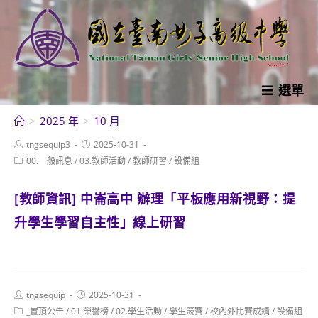
跳
轉
至
主
要
選單
內
>
2025 年
>
10 月
容
Post
Post
tngsequip3
2025-10-31
author:
published:
Post
00.一般訊息
/
03.教師活動
/
教師研習
/
設備組
category:
[教師資訊] 中崙高中 辦理「平板應用新視野：提
升學生學習自主性」線上研習
Post
Post
tngsequip
2025-10-31
author:
published:
Post
_置頂公告
/
01.榮譽榜
/
02.學生活動
/
學生競賽
/
校內外比賽成績
/
設備組