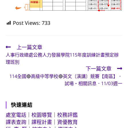
Post Views:
733
上一篇文章
Read
人事行政總處公務人力發展學院115年度訓練計畫預定辦
more
理班別
articles
下一篇文章
114全國🔴高級中等學校🔴英文〔演講〕競賽【南區】．
試場・相關訊息．11/03週一
快速連結
處室電話
｜
校園導覽
｜
校務評鑑
課表查詢
｜
課程計畫
｜
資優教育