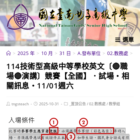
跳
轉
至
主
要
選單
內
>
2025 年
>
10 月
>
31 日
>
A.發布單位
>
02.教務處
>
1
容
114技術型高級中等學校英文〔🔴職
場🔴演講〕競賽【全國】．試場・相
關訊息・11/01週六
Post
Post
Post
tngsteach
2025-10-31
_置頂公告
/
02.教務處
/
教學組
author:
published:
category: