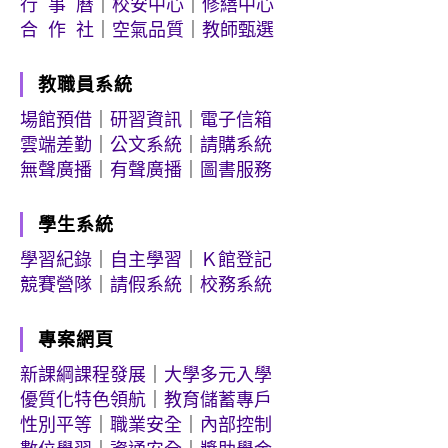
行 事 曆
｜
校安中心
｜
修繕中心
合 作 社
｜
空氣品質
｜
教師甄選
教職員系統
場館預借
｜
研習資訊
｜
電子信箱
雲端差勤
｜
公文系統
｜
請購系統
無聲廣播
｜
有聲廣播
｜
圖書服務
學生系統
學習紀錄
｜
自主學習
｜
Ｋ館登記
競賽營隊
｜
請假系統
｜
校務系統
專案網頁
新課綱課程發展
｜
大學多元入學
優質化特色領航
｜
教育儲蓄專戶
性別平等
｜
職業安全
｜
內部控制