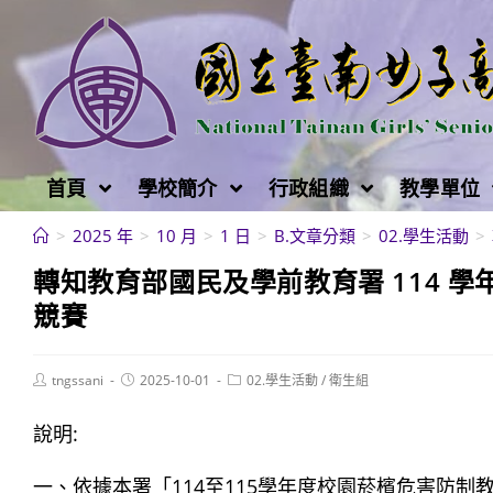
跳
轉
至
主
要
內
首頁
學校簡介
行政組織
教學單位
容
>
2025 年
>
10 月
>
1 日
>
B.文章分類
>
02.學生活動
>
轉知教育部國民及學前教育署 114 
競賽
Post
Post
Post
tngssani
2025-10-01
02.學生活動
/
衛生組
author:
published:
category:
說明:
一、依據本署「114至115學年度校園菸檳危害防制