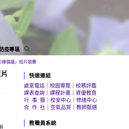
防疫專區
影爆倡議」短片競賽
短片
快速連結
處室電話
｜
校園導覽
｜
校務評鑑
課表查詢
｜
課程計畫
｜
資優教育
行 事 曆
｜
校安中心
｜
修繕中心
合 作 社
｜
空氣品質
｜
教師甄選
教職員系統
明