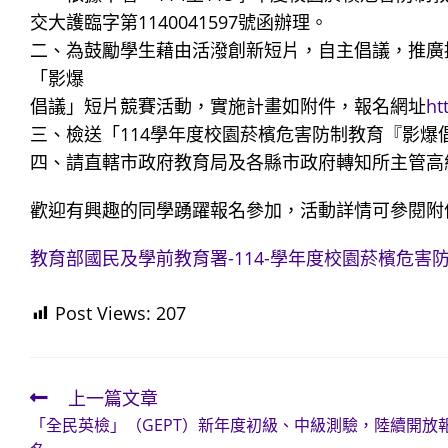
交大護臨字第1140041597號函辦理。
二、為鼓勵學生藉由活潑創新短片，自主倡議，推廣
「影爆
倡議」短片競賽活動，實施計畫如附件，報名網址
ht
三、檢送「114學年度校園菸檳危害防制教育『影爆
四、請直轄市政府教育局及各縣市政府轉知所主管高
歡迎有興趣的同學踴躍報名參加，活動詳情可參閱附
教育部國民及學前教育署-114-學年度校園菸檳危
Post Views:
207
上一篇文章
Read
「全民英檢」（GEPT）新年度初級、中級測驗，陸續開放
more