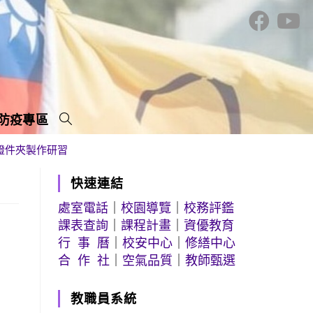
防疫專區
證件夾製作研習
快速連結
處室電話
｜
校園導覽
｜
校務評鑑
課表查詢
｜
課程計畫
｜
資優教育
行 事 曆
｜
校安中心
｜
修繕中心
合 作 社
｜
空氣品質
｜
教師甄選
教職員系統