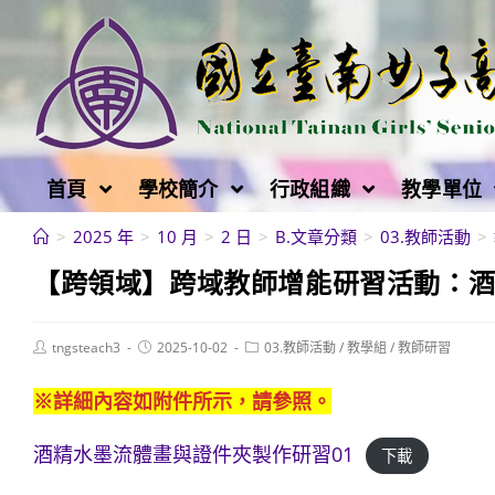
跳
轉
至
主
要
內
首頁
學校簡介
行政組織
教學單位
容
>
2025 年
>
10 月
>
2 日
>
B.文章分類
>
03.教師活動
>
【跨領域】跨域教師增能研習活動：
Post
Post
Post
tngsteach3
2025-10-02
03.教師活動
/
教學組
/
教師研習
author:
published:
category:
※詳細內容如附件所示，請參照。
酒精水墨流體畫與證件夾製作研習01
下載