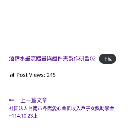
酒精水墨流體畫與證件夾製作研習02
下載
Post Views:
245
上一篇文章
Read
社團法人台南市冬陽愛心會低收入戶子女獎助學金
more
~114.10.23止
articles