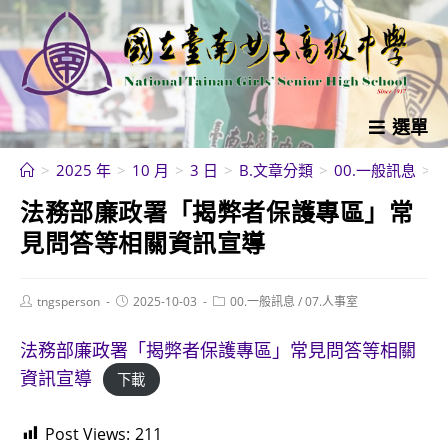
跳
轉
至
主
要
選單
內
>
2025 年
>
10 月
>
3 日
>
B.文章分類
>
00.一般訊息
>
容
法務部廉政署「揭弊者保護專區」常
見問答等相關資訊宣導
Post
Post
Post
tngsperson
2025-10-03
00.一般訊息
/
07.人事室
author:
published:
category:
法務部廉政署「揭弊者保護專區」常見問答等相關
資訊宣導
下載
Post Views:
211