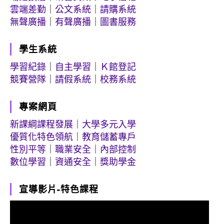
雲端差勤
｜
公文系統
｜
請購系統
無聲廣播
｜
有聲廣播
｜
圖書服務
學生系統
學習紀錄
｜
自主學習
｜
Ｋ館登記
競賽營隊
｜
請假系統
｜
校務系統
專案網頁
新課綱課程發展
｜
大學多元入學
優質化特色領航
｜
教育儲蓄專戶
性別平等
｜
職業安全
｜
內部控制
數位學習
｜
資通安全
｜
獎助學金
宣導影片-特色課程