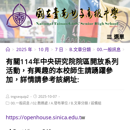
跳
轉
至
主
要
選單
內
>
2025 年
>
10 月
>
7 日
>
B.文章分類
>
00.一般訊息
>
容
有關114年中央研究院院區開放系列
活動，有興趣的本校師生請踴躍參
加，詳情請參考該網址:
Post
Post
tngsequip2
2025-10-07
author:
published:
Post
00.一般訊息
/
02.教務處
/
A.發布單位
/
B.文章分類
/
設備組
category:
https://openhouse.sinica.edu.t
w