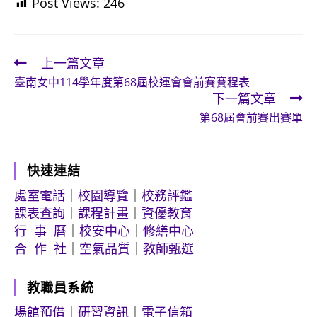
Post Views:
246
上一篇文章
Read
臺南女中114學年度第68屆校運會會前賽賽程表
more
下一篇文章
articles
第68屆會前賽出賽單
快速連結
處室電話
｜
校園導覽
｜
校務評鑑
課表查詢
｜
課程計畫
｜
資優教育
行 事 曆
｜
校安中心
｜
修繕中心
合 作 社
｜
空氣品質
｜
教師甄選
教職員系統
場館預借
｜
研習資訊
｜
電子信箱