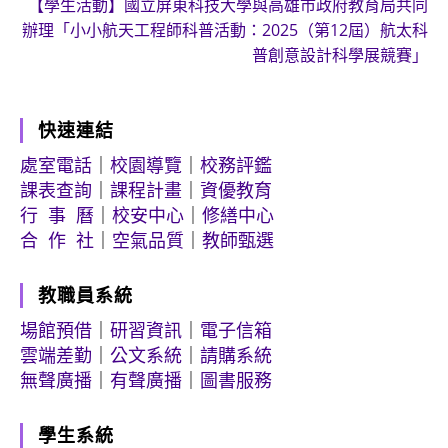
【學生活動】國立屏東科技大學與高雄市政府教育局共同
辦理「小小航天工程師科普活動：2025（第12屆）航太科
普創意設計科學展競賽」
快速連結
處室電話
｜
校園導覽
｜
校務評鑑
課表查詢
｜
課程計畫
｜
資優教育
行 事 曆
｜
校安中心
｜
修繕中心
合 作 社
｜
空氣品質
｜
教師甄選
教職員系統
場館預借
｜
研習資訊
｜
電子信箱
雲端差勤
｜
公文系統
｜
請購系統
無聲廣播
｜
有聲廣播
｜
圖書服務
學生系統