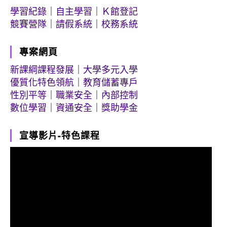
學習紀錄
｜
自主學習
｜
Ｋ館登記
競賽營隊
｜
請假系統
｜
校務系統
專案網頁
新課綱課程發展
｜
大學多元入學
優質化特色領航
｜
教育儲蓄專戶
性別平等
｜
職業安全
｜
內部控制
數位學習
｜
資通安全
｜
獎助學金
宣導影片-特色課程