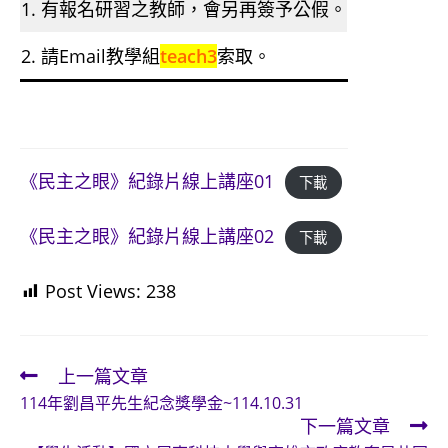
1. 有報名研習之教師，會另再簽予公假。
2. 請Email教學組
teach3
索取。
《民主之眼》紀錄片線上講座01
下載
《民主之眼》紀錄片線上講座02
下載
Post Views:
238
上一篇文章
Read
114年劉昌平先生紀念獎學金~114.10.31
more
下一篇文章
articles