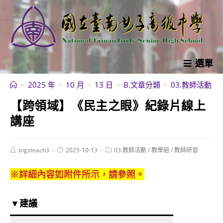
跳
轉
至
主
要
選單
內
>
2025 年
>
10 月
>
13 日
>
B.文章分類
>
03.教師活動
>
容
【跨領域】《民主之眼》紀錄片線上
講座
Post
Post
Post
tngsteach3
2025-10-13
03.教師活動
/
教學組
/
教師研習
author:
published:
category:
※詳細內容如附件所示，請參照。
▼建議