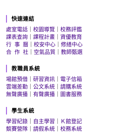
快速連結
處室電話
｜
校園導覽
｜
校務評鑑
課表查詢
｜
課程計畫
｜
資優教育
行 事 曆
｜
校安中心
｜
修繕中心
合 作 社
｜
空氣品質
｜
教師甄選
教職員系統
場館預借
｜
研習資訊
｜
電子信箱
雲端差勤
｜
公文系統
｜
請購系統
無聲廣播
｜
有聲廣播
｜
圖書服務
學生系統
學習紀錄
｜
自主學習
｜
Ｋ館登記
競賽營隊
｜
請假系統
｜
校務系統