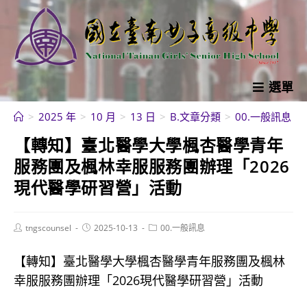
跳
轉
至
主
要
選單
內
>
2025 年
>
10 月
>
13 日
>
B.文章分類
>
00.一般訊息
>
容
【轉知】臺北醫學大學楓杏醫學青年
服務團及楓林幸服服務團辦理「2026
現代醫學研習營」活動
Post
Post
Post
tngscounsel
2025-10-13
00.一般訊息
author:
published:
category:
【轉知】臺北醫學大學楓杏醫學青年服務團及楓林
幸服服務團辦理「2026現代醫學研習營」活動