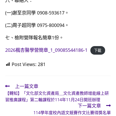
六、聯絡人：
(一)謝至京同學 0908-593617。
(二)周子超同學 0975-800094。
七、檢附營隊報名簡章1份。
2026楓杏醫學營簡章_1_09085544186-1
下載
Post Views:
281
上一篇文章
Read
【轉知】「文化部文化資產局＿文化資產教師增能線上研
more
習推廣課程」第二輪課程於114年11月24日開班辦理
articles
下一篇文章
114學年度校內語文競賽作文比賽得獎名單