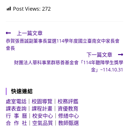
Post Views:
272
上一篇文章
Read
恭賀張晋誠副董事長當選114學年度國立臺南女中家長會
more
會長
articles
下一篇文章
財團法人華科事業群慈善基金會「114年聽障學生獎學
金」~114.10.31
快速連結
處室電話
｜
校園導覽
｜
校務評鑑
課表查詢
｜
課程計畫
｜
資優教育
行 事 曆
｜
校安中心
｜
修繕中心
合 作 社
｜
空氣品質
｜
教師甄選