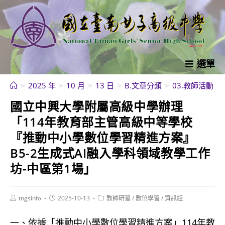
跳
轉
至
主
要
選單
內
>
2025 年
>
10 月
>
13 日
>
B.文章分類
>
03.教師活動
>
容
國立中興大學附屬高級中學辦理
「114年教育部主管高級中等學校
『推動中小學數位學習精進方案』
B5-2生成式AI融入學科領域教學工作
坊-中區第1場」
Post
Post
Post
tngsinfo
2025-10-13
教師研習
/
數位學習
/
資訊組
author:
published:
category:
一、依據「推動中小學數位學習精進方案」114年教