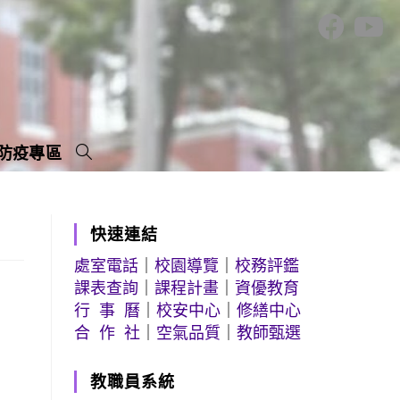
防疫專區
快速連結
處室電話
｜
校園導覽
｜
校務評鑑
課表查詢
｜
課程計畫
｜
資優教育
行 事 曆
｜
校安中心
｜
修繕中心
合 作 社
｜
空氣品質
｜
教師甄選
教職員系統