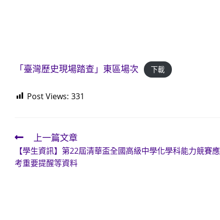
「臺灣歷史現場踏查」東區場次
下載
Post Views:
331
上一篇文章
Read
【學生資訊】第22屆清華盃全國高級中學化學科能力競賽應
more
考重要提醒等資料
articles