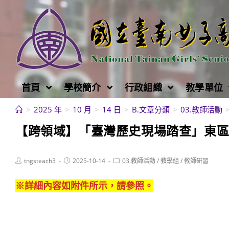
跳
轉
至
主
要
內
首頁
學校簡介
行政組織
教學單位
容
>
2025 年
>
10 月
>
14 日
>
B.文章分類
>
03.教師活動
【跨領域】「臺灣歷史現場踏查」東
Post
Post
Post
tngsteach3
2025-10-14
03.教師活動
/
教學組
/
教師研習
author:
published:
category:
※詳細內容如附件所示，請參照。