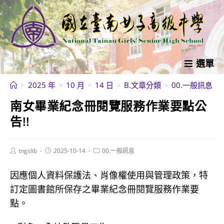
跳
轉
至
主
要
選單
內
>
2025 年
>
10 月
>
14 日
>
B.文章分類
>
00.一般訊息
>
容
南女畢業紀念冊閱覽服務作業要點公
告!!
Post
Post
Post
tngslib
2025-10-14
00.一般訊息
author:
published:
category:
因應個人資料保護法、肖像權使用與管理政策，特
訂定圖書館所保存之畢業紀念冊閱覽服務作業要
點。