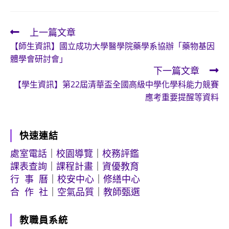
上一篇文章
Read
【師生資訊】國立成功大學醫學院藥學系協辦「藥物基因
more
體學會研討會」
articles
下一篇文章
【學生資訊】第22屆清華盃全國高級中學化學科能力競賽
應考重要提醒等資料
快速連結
處室電話
｜
校園導覽
｜
校務評鑑
課表查詢
｜
課程計畫
｜
資優教育
行 事 曆
｜
校安中心
｜
修繕中心
合 作 社
｜
空氣品質
｜
教師甄選
教職員系統