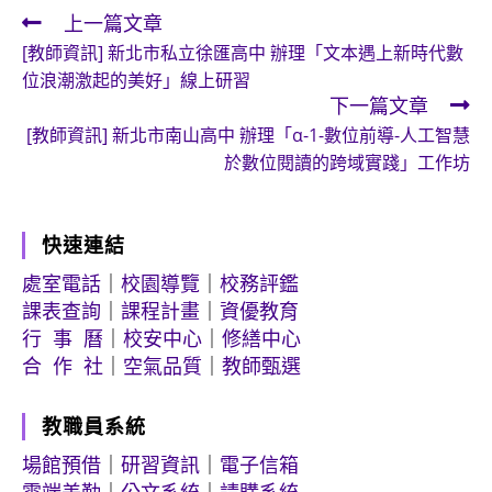
上一篇文章
Read
[教師資訊] 新北市私立徐匯高中 辦理「文本遇上新時代數
more
位浪潮激起的美好」線上研習
articles
下一篇文章
[教師資訊] 新北市南山高中 辦理「α-1-數位前導-人工智慧
於數位閱讀的跨域實踐」工作坊
快速連結
處室電話
｜
校園導覽
｜
校務評鑑
課表查詢
｜
課程計畫
｜
資優教育
行 事 曆
｜
校安中心
｜
修繕中心
合 作 社
｜
空氣品質
｜
教師甄選
教職員系統
場館預借
｜
研習資訊
｜
電子信箱