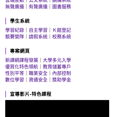
雲端差勤
｜
公文系統
｜
請購系統
無聲廣播
｜
有聲廣播
｜
圖書服務
學生系統
學習紀錄
｜
自主學習
｜
Ｋ館登記
競賽營隊
｜
請假系統
｜
校務系統
專案網頁
新課綱課程發展
｜
大學多元入學
優質化特色領航
｜
教育儲蓄專戶
性別平等
｜
職業安全
｜
內部控制
數位學習
｜
資通安全
｜
獎助學金
宣導影片-特色課程