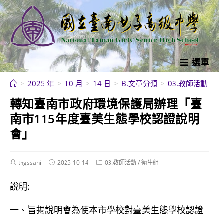
跳
轉
至
主
要
選單
內
>
2025 年
>
10 月
>
14 日
>
B.文章分類
>
03.教師活動
>
容
轉知臺南市政府環境保護局辦理「臺
南市115年度臺美生態學校認證說明
會」
Post
Post
Post
tngssani
2025-10-14
03.教師活動
/
衛生組
author:
published:
category:
說明:
一、旨揭說明會為使本市學校對臺美生態學校認證