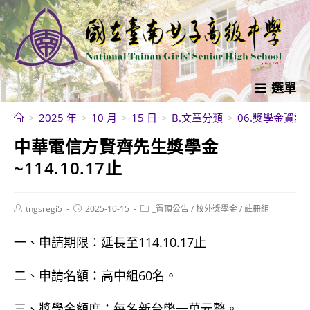
跳
轉
至
主
要
選單
內
>
2025 年
>
10 月
>
15 日
>
B.文章分類
>
06.獎學金資訊
容
中華電信方賢齊先生獎學金
~114.10.17止
Post
Post
Post
tngsregi5
2025-10-15
_置頂公告
/
校外獎學金
/
註冊組
author:
published:
category:
一、申請期限：延長至114.10.17止
二、申請名額：高中組60名。
三、獎學金額度：每名新台幣一萬元整。