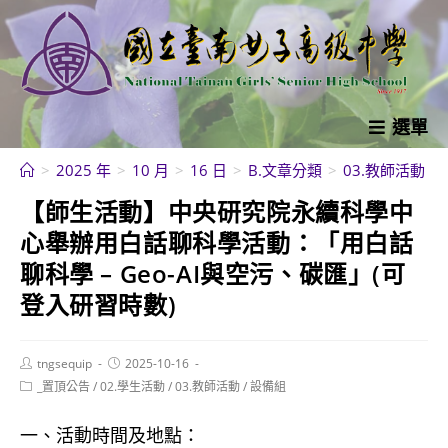
跳
轉
至
主
要
選單
內
>
2025 年
>
10 月
>
16 日
>
B.文章分類
>
03.教師活動
>
容
【師生活動】中央研究院永續科學中
心舉辦用白話聊科學活動：「用白話
聊科學 – Geo-AI與空污、碳匯」(可
登入研習時數)
Post
Post
tngsequip
2025-10-16
author:
published:
Post
_置頂公告
/
02.學生活動
/
03.教師活動
/
設備組
category:
一、活動時間及地點：