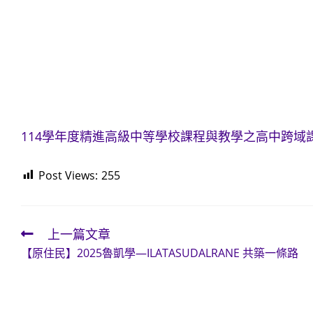
114學年度精進高級中等學校課程與教學之高中跨域
Post Views:
255
上一篇文章
Read
【原住民】2025魯凱學—ILATASUDALRANE 共築一條路
more
articles