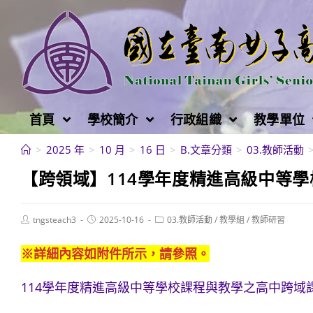
跳
轉
至
主
要
內
首頁
學校簡介
行政組織
教學單位
容
>
2025 年
>
10 月
>
16 日
>
B.文章分類
>
03.教師活動
【跨領域】114學年度精進高級中等
Post
Post
Post
tngsteach3
2025-10-16
03.教師活動
/
教學組
/
教師研習
author:
published:
category:
※詳細內容如附件所示，請參照。
114學年度精進高級中等學校課程與教學之高中跨域