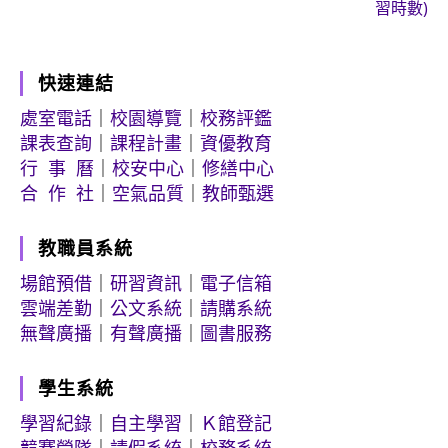
習時數)
快速連結
處室電話
｜
校園導覽
｜
校務評鑑
課表查詢
｜
課程計畫
｜
資優教育
行 事 曆
｜
校安中心
｜
修繕中心
合 作 社
｜
空氣品質
｜
教師甄選
教職員系統
場館預借
｜
研習資訊
｜
電子信箱
雲端差勤
｜
公文系統
｜
請購系統
無聲廣播
｜
有聲廣播
｜
圖書服務
學生系統
學習紀錄
｜
自主學習
｜
Ｋ館登記