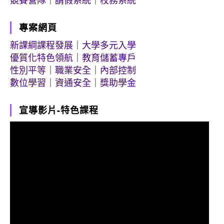
競賽營隊
｜
請假系統
｜
校務系統
專案網頁
新課綱課程發展
｜
大學多元入學
優質化特色領航
｜
教育儲蓄專戶
性別平等
｜
職業安全
｜
內部控制
數位學習
｜
資通安全
｜
獎助學金
宣導影片-特色課程