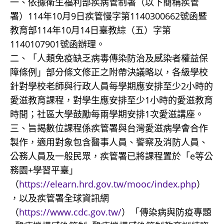
一、依據衛生福利部疾病管制署（以下簡稱疾管
署）114年10月9日疾管慢字第1140300662號函暨
教育部114年10月14日臺教綜（五）字第
1140107901號函辦理。
二、「人類免疫缺乏病毒傳染防治及感染者權益保
障條例」部分條文修正之附帶決議略以，各級學校
針對學校老師與行政人員每學期應安排至少2小時的
愛滋教育課程，對學生應安排至少1小時的愛滋教育
時間；社區大學鼓勵每兩學期安排1次愛滋講座。
三、旨揭數位課程係疾管署與台灣愛滋病學會合作
製作，適用對象包含醫事人員、警察及消防人員、
公務人員及一般民眾，疾管署已將課程置於「e等公
務園+學習平臺」
（
https://elearn.hrd.gov.tw/mooc/index.php
）
，以及疾管署全球資訊網
（
https://www.cdc.gov.tw/
）「傳染病與防疫專題