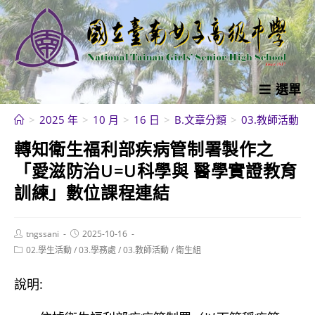
跳
轉
至
主
要
選單
內
>
2025 年
>
10 月
>
16 日
>
B.文章分類
>
03.教師活動
>
容
轉知衛生福利部疾病管制署製作之
「愛滋防治U=U科學與 醫學實證教育
訓練」數位課程連結
Post
Post
tngssani
2025-10-16
author:
published:
Post
02.學生活動
/
03.學務處
/
03.教師活動
/
衛生組
category:
說明: