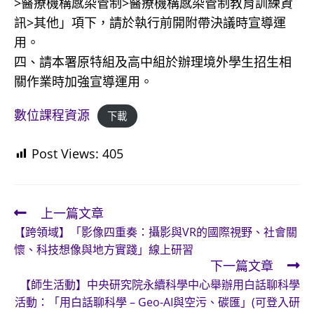
>醫療機構感染管制>醫療機構感染管制教育訓練資
訊>其他」項下，請於執行前開附帶決議時宣導運
用。
四、請本署原特組及高中組於辦理境外學生招生相
關作業時加強宣導運用。
數位課程資源
下載
Post Views:
405
上一篇文章
Read
【跨領域】「影像四重奏：攝影與VR的國際視野、社會關
more
懷、科技想像與地方實踐」線上研習
articles
下一篇文章
【師生活動】中央研究院永續科學中心舉辦用白話聊科學
活動：「用白話聊科學 – Geo-AI與空污、碳匯」(可登入研