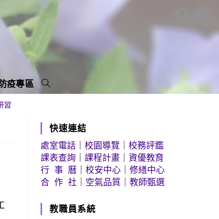
防疫專區
研習
快速連結
處室電話
｜
校園導覽
｜
校務評鑑
課表查詢
｜
課程計畫
｜
資優教育
行 事 曆
｜
校安中心
｜
修繕中心
合 作 社
｜
空氣品質
｜
教師甄選
工
教職員系統