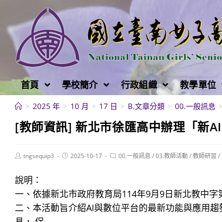
跳
轉
至
主
要
內
首頁
學校簡介
行政組織
教學單位
容
>
2025 年
>
10 月
>
17 日
>
B.文章分類
>
00.一般訊息
[教師資訊] 新北市徐匯高中辦理「新
Post
Post
Post
tngsequip3
2025-10-17
00.一般訊息
/
03.教師活動
/
教師研習
/
author:
published:
category:
說明：
一、依據新北市政府教育局114年9月9日新北教中字第1
二、本活動旨介紹AI與數位平台的最新功能與應用趨
具， 促