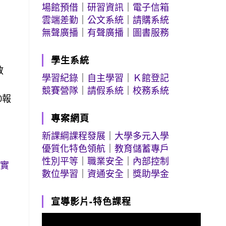
場館預借
｜
研習資訊
｜
電子信箱
雲端差勤
｜
公文系統
｜
請購系統
無聲廣播
｜
有聲廣播
｜
圖書服務
學生系統
教
學習紀錄
｜
自主學習
｜
Ｋ館登記
競賽營隊
｜
請假系統
｜
校務系統
0報
專案網頁
新課綱課程發展
｜
大學多元入學
優質化特色領航
｜
教育儲蓄專戶
性別平等
｜
職業安全
｜
內部控制
坊實
數位學習
｜
資通安全
｜
獎助學金
宣導影片-特色課程