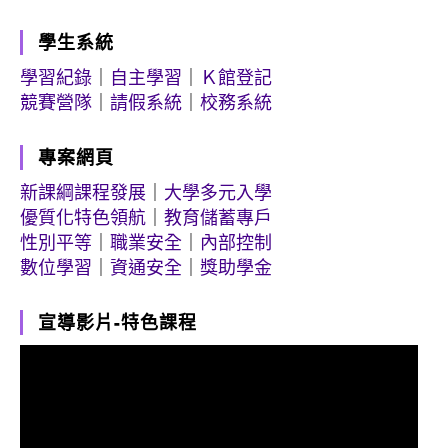
學生系統
學習紀錄
｜
自主學習
｜
Ｋ館登記
競賽營隊
｜
請假系統
｜
校務系統
專案網頁
新課綱課程發展
｜
大學多元入學
優質化特色領航
｜
教育儲蓄專戶
性別平等
｜
職業安全
｜
內部控制
數位學習
｜
資通安全
｜
獎助學金
宣導影片-特色課程