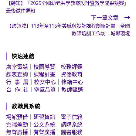
【轉知】「2025全國幼老共學教案設計暨教學成果競賽」
more
最後徵件通知
articles
下一篇文章
【跨領域】113年至115年美感與設計課程創新計畫－全國
教師培訓工作坊：城鄉環境
快速連結
處室電話
｜
校園導覽
｜
校務評鑑
課表查詢
｜
課程計畫
｜
資優教育
行 事 曆
｜
校安中心
｜
修繕中心
合 作 社
｜
空氣品質
｜
教師甄選
教職員系統
場館預借
｜
研習資訊
｜
電子信箱
雲端差勤
｜
公文系統
｜
請購系統
無聲廣播
｜
有聲廣播
｜
圖書服務