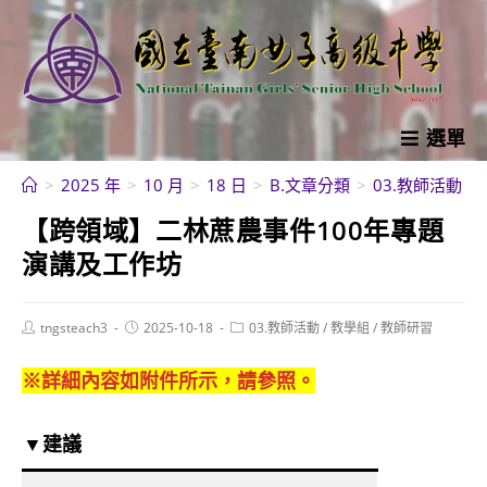
跳
轉
至
主
要
選單
內
>
2025 年
>
10 月
>
18 日
>
B.文章分類
>
03.教師活動
>
容
【跨領域】二林蔗農事件100年專題
演講及工作坊
Post
Post
Post
tngsteach3
2025-10-18
03.教師活動
/
教學組
/
教師研習
author:
published:
category:
※詳細內容如附件所示，請參照。
▼建議