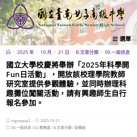
跳
轉
至
主
要
選單
內
>
2025 年
>
10 月
>
21 日
>
B.文章分類
>
00.一般訊息
>
容
國立大學校慶將舉辦「2025年科學開
Fun日活動」，開放該校理學院教師
研究室提供參觀體驗，並同時辦理科
趣攤位闖關活動，請有興趣師生自行
報名參加。
Post
Post
tngsequip2
2025-10-21
author:
published:
Post
00.一般訊息
/
02.教務處
/
B.文章分類
/
設備組
category: