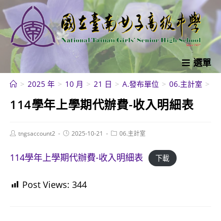
跳
轉
至
主
要
選單
內
>
2025 年
>
10 月
>
21 日
>
A.發布單位
>
06.主計室
>
1
容
114學年上學期代辦費-收入明細表
Post
Post
Post
tngsaccount2
2025-10-21
06.主計室
author:
published:
category:
114學年上學期代辦費-收入明細表
下載
Post Views:
344