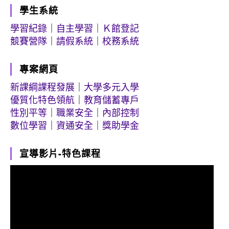
學生系統
學習紀錄
｜
自主學習
｜
Ｋ館登記
競賽營隊
｜
請假系統
｜
校務系統
專案網頁
新課綱課程發展
｜
大學多元入學
優質化特色領航
｜
教育儲蓄專戶
性別平等
｜
職業安全
｜
內部控制
數位學習
｜
資通安全
｜
獎助學金
宣導影片-特色課程