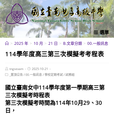
跳
轉
至
主
要
選單
內
>
2025 年
>
10 月
>
21 日
>
B.文章分類
>
00.一般訊息
>
容
114學年度高三第三次模擬考考程表
Post
Post
tngsexam
2025-10-21
author:
published:
Post
_置頂公告
/
00.一般訊息
/
學校定期考試
/
試務組
category:
國立臺南女中114學年度第一學期高三第
三次模擬考時程表
第三次模擬考時間為114年10月29、30
日，