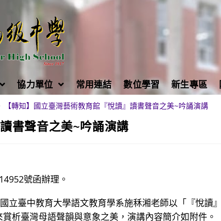
協力單位
常用連結
數位學習
新生專區
>
【轉知】國立臺灣藝術教育館『悅讀』讀書聲音之美~吟誦演講
讀書聲音之美~吟誦演講
14952號函辦理。
請國立臺中教育大學語文教育學系施秝湘老師以「『悅讀
來賞析臺灣母語聲韻與意象之美，演講內容簡介如附件。