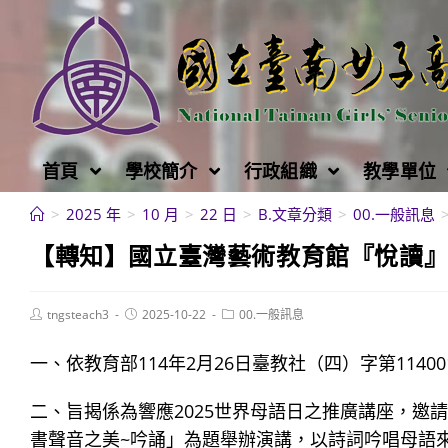
跳
轉
至
主
要
內
首頁
學校簡介
行政組織
教學單位
容
>
2025 年
>
10 月
>
22 日
>
B.文章分類
>
00.一般訊息
【轉知】國立臺灣藝術教育館『悅讀』
Post
Post
Post
tngsteach3
2025-10-22
00.一般訊息
author:
published:
category:
一、依教育部114年2月26日臺教社（四）字第11400
二、旨揭係為響應2025世界母語日之推廣講座，邀
書聲音之美~吟誦」為題舉辦演講，以詩詞吟唱母語