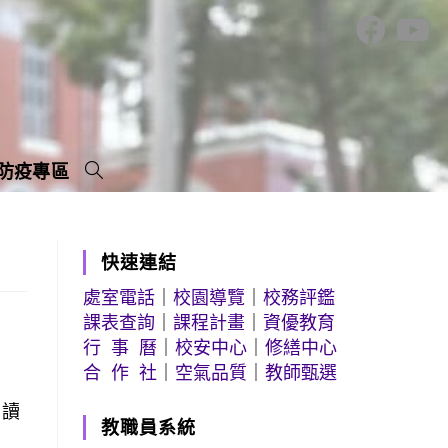
防疫專區
快速連結
處室電話
｜
校園導覽
｜
校務評鑑
課表查詢
｜
課程計畫
｜
資優教育
行 事 曆
｜
校安中心
｜
修繕中心
合 作 社
｜
空氣品質
｜
教師甄選
』讀
教職員系統