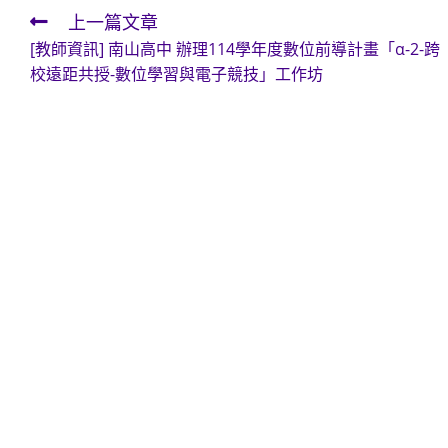
上一篇文章
Read
[教師資訊] 南山高中 辦理114學年度數位前導計畫「α-2-跨
more
校遠距共授-數位學習與電子競技」工作坊
articles