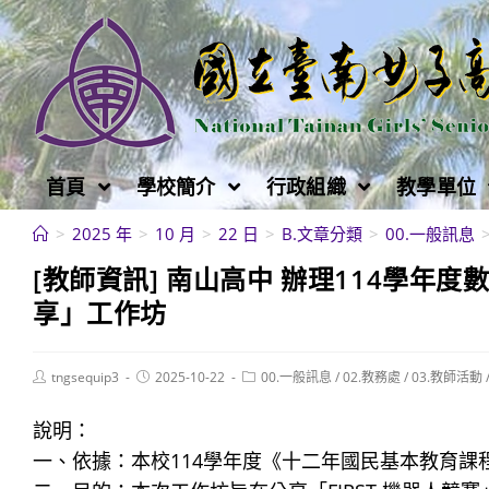
跳
轉
至
主
要
內
首頁
學校簡介
行政組織
教學單位
容
>
2025 年
>
10 月
>
22 日
>
B.文章分類
>
00.一般訊息
[教師資訊] 南山高中 辦理114學年度
享」工作坊
Post
Post
Post
tngsequip3
2025-10-22
00.一般訊息
/
02.教務處
/
03.教師活動
author:
published:
category:
說明：
一、依據：本校114學年度《十二年國民基本教育