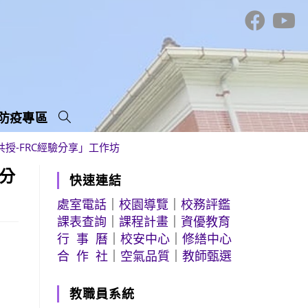
防疫專區
共授-FRC經驗分享」工作坊
驗分
快速連結
處室電話
｜
校園導覽
｜
校務評鑑
課表查詢
｜
課程計畫
｜
資優教育
行 事 曆
｜
校安中心
｜
修繕中心
合 作 社
｜
空氣品質
｜
教師甄選
教職員系統