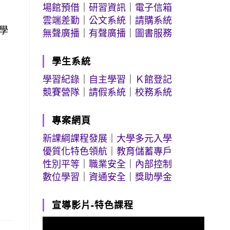
場館預借
｜
研習資訊
｜
電子信箱
雲端差勤
｜
公文系統
｜
請購系統
學
無聲廣播
｜
有聲廣播
｜
圖書服務
學生系統
學習紀錄
｜
自主學習
｜
Ｋ館登記
競賽營隊
｜
請假系統
｜
校務系統
專案網頁
新課綱課程發展
｜
大學多元入學
優質化特色領航
｜
教育儲蓄專戶
性別平等
｜
職業安全
｜
內部控制
數位學習
｜
資通安全
｜
獎助學金
宣導影片-特色課程