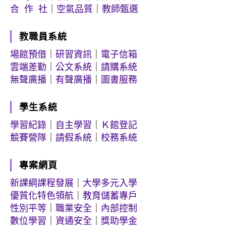
合 作 社
｜
空氣品質
｜
教師甄選
教職員系統
場館預借
｜
研習資訊
｜
電子信箱
雲端差勤
｜
公文系統
｜
請購系統
無聲廣播
｜
有聲廣播
｜
圖書服務
學生系統
學習紀錄
｜
自主學習
｜
Ｋ館登記
競賽營隊
｜
請假系統
｜
校務系統
專案網頁
新課綱課程發展
｜
大學多元入學
優質化特色領航
｜
教育儲蓄專戶
性別平等
｜
職業安全
｜
內部控制
數位學習
｜
資通安全
｜
獎助學金