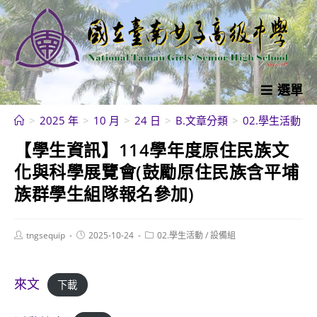
跳
轉
至
主
要
選單
內
>
2025 年
>
10 月
>
24 日
>
B.文章分類
>
02.學生活動
>
容
【學生資訊】114學年度原住民族文
化與科學展覽會(鼓勵原住民族含平埔
族群學生組隊報名參加)
Post
Post
Post
tngsequip
2025-10-24
02.學生活動
/
設備組
author:
published:
category:
來文
下載