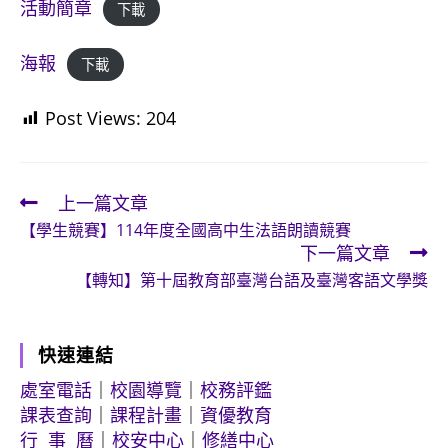
活動簡章
下載
海報
下載
Post Views:
204
上一篇文章
Read
【學生競賽】114年度全國高中生法語朗讀競賽
more
下一篇文章
articles
【轉知】第十屆教育部臺灣台語及臺灣客語文學獎
快速連結
處室電話
｜
校園導覽
｜
校務評鑑
課表查詢
｜
課程計畫
｜
資優教育
行 事 曆
｜
校安中心
｜
修繕中心