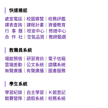
快速連結
處室電話
｜
校園導覽
｜
校務評鑑
課表查詢
｜
課程計畫
｜
資優教育
行 事 曆
｜
校安中心
｜
修繕中心
合 作 社
｜
空氣品質
｜
教師甄選
教職員系統
場館預借
｜
研習資訊
｜
電子信箱
雲端差勤
｜
公文系統
｜
請購系統
無聲廣播
｜
有聲廣播
｜
圖書服務
學生系統
學習紀錄
｜
自主學習
｜
Ｋ館登記
競賽營隊
｜
請假系統
｜
校務系統