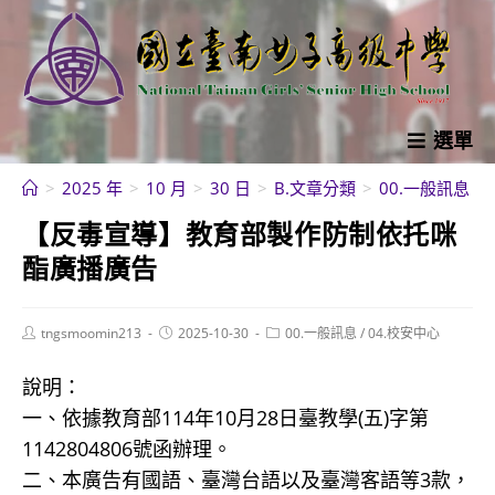
跳
轉
至
主
要
選單
內
>
2025 年
>
10 月
>
30 日
>
B.文章分類
>
00.一般訊息
>
容
【反毒宣導】教育部製作防制依托咪
酯廣播廣告
Post
Post
Post
tngsmoomin213
2025-10-30
00.一般訊息
/
04.校安中心
author:
published:
category:
說明：
一、依據教育部114年10月28日臺教學(五)字第
1142804806號函辦理。
二、本廣告有國語、臺灣台語以及臺灣客語等3款，