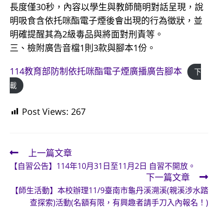
長度僅30秒，內容以學生與教師簡明對話呈現，說
明吸食含依托咪酯電子煙後會出現的行為徵狀，並
明確提醒其為2級毒品與將面對刑責等。
三、檢附廣告音檔1則3款與腳本1份。
114教育部防制依托咪酯電子煙廣播廣告腳本
下
載
Post Views:
267
上一篇文章
Read
【自習公告】114年10月31日至11月2日 自習不開放。
more
下一篇文章
articles
【師生活動】本校辦理11/9臺南市龜丹溪溯溪(親溪涉水踏
查探索)活動(名額有限，有興趣者請手刀入內報名！)