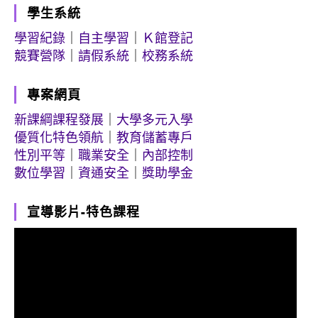
學生系統
學習紀錄
｜
自主學習
｜
Ｋ館登記
競賽營隊
｜
請假系統
｜
校務系統
專案網頁
新課綱課程發展
｜
大學多元入學
優質化特色領航
｜
教育儲蓄專戶
性別平等
｜
職業安全
｜
內部控制
數位學習
｜
資通安全
｜
獎助學金
宣導影片-特色課程