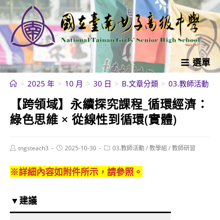
跳
轉
至
主
要
選單
內
>
2025 年
>
10 月
>
30 日
>
B.文章分類
>
03.教師活動
>
容
【跨領域】永續探究課程_循環經濟：
綠色思維 × 從線性到循環(實體)
Post
Post
Post
tngsteach3
2025-10-30
03.教師活動
/
教學組
/
教師研習
author:
published:
category:
※詳細內容如附件所示，請參照。
▼建議