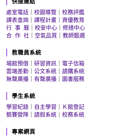
快速連結
處室電話
｜
校園導覽
｜
校務評鑑
課表查詢
｜
課程計畫
｜
資優教育
行 事 曆
｜
校安中心
｜
修繕中心
合 作 社
｜
空氣品質
｜
教師甄選
教職員系統
場館預借
｜
研習資訊
｜
電子信箱
雲端差勤
｜
公文系統
｜
請購系統
無聲廣播
｜
有聲廣播
｜
圖書服務
學生系統
學習紀錄
｜
自主學習
｜
Ｋ館登記
競賽營隊
｜
請假系統
｜
校務系統
專案網頁