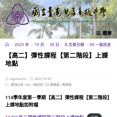
跳
轉
至
主
要
選單
內
>
2025 年
>
10 月
>
30 日
>
B.文章分類
>
00.一般訊息
>
容
【高二】彈性課程【第二階段】上課
地點
Post
Post
tngsteach2
2025-10-30
author:
published:
Post
_置頂公告
/
00.一般訊息
/
02.教務處
/
教學組
category:
114學年度第
一
學期【高二】彈性課程【第二階段】
上課地點如附檔