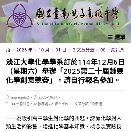
跳
轉
至
主
要
選單
內
>
2025 年
>
10 月
>
31 日
>
B.文章分類
>
00.一般訊息
>
容
淡江大學化學學系訂於114年12月6日
（星期六）舉辦「2025第二十屆鍾靈
化學創意競賽」，請自行報名參加。
Post
Post
tngsequip2
2025-10-31
author:
published:
Post
00.一般訊息
/
02.教務處
/
A.發布單位
/
B.文章分類
/
設備組
category:
一、為吸引高中學生對化學的興趣，認識化學對人
類生活的影響，增進化學基本知識、概念及實驗技