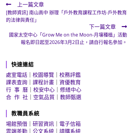
上一篇文章
Read
[教師資訊] 南山高中 辦理「戶外教育課程工作坊-戶外教育
more
的法律與責任」
articles
下一篇文章
國家太空中心「Grow Me on the Moon-月壤種植」活動
報名即日起至2026年3月2日止，請自行報名參加。
快速連結
處室電話
｜
校園導覽
｜
校務評鑑
課表查詢
｜
課程計畫
｜
資優教育
行 事 曆
｜
校安中心
｜
修繕中心
合 作 社
｜
空氣品質
｜
教師甄選
教職員系統
場館預借
｜
研習資訊
｜
電子信箱
雲端差勤
｜
公文系統
｜
請購系統