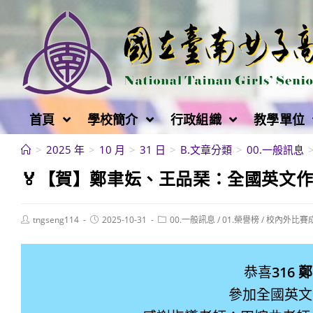
跳
轉
至
主
要
內
首頁
學校簡介
行政組織
教學單位
容
>
2025 年
>
10 月
>
31 日
>
B.文章分類
>
00.一般訊息
🏅【賀】鄭聿妘、王品琹：全國英文
Post
Post
Post
tngseng114
2025-10-31
00.一般訊息
/
01.榮譽榜
/
校內外比賽
author:
published:
category:
恭喜
316 
參加全國英文