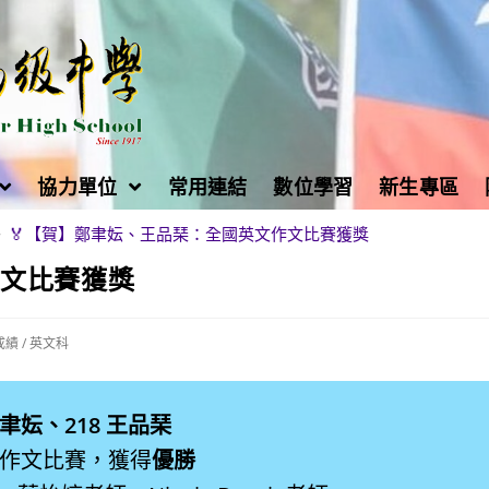
協力單位
常用連結
數位學習
新生專區
>
🏅【賀】鄭聿妘、王品琹：全國英文作文比賽獲獎
作文比賽獲獎
成績
/
英文科
鄭聿妘、218 王品琹
作文比賽，獲得
優勝