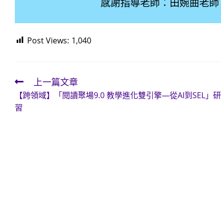
感謝指導老師：田婉曲老師、蔡怡
Post Views:
1,040
上一篇文章
Read
【跨領域】「閱讀聚場9.0 教學進化雙引擎—從AI到SEL」研
more
習
articles