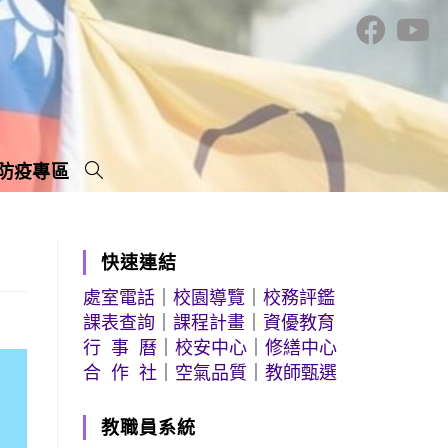
防疫專區
快速連結
處室電話
｜
校園導覽
｜
校務評鑑
課表查詢
｜
課程計畫
｜
資優教育
行 事 曆
｜
校安中心
｜
修繕中心
合 作 社
｜
空氣品質
｜
教師甄選
教職員系統