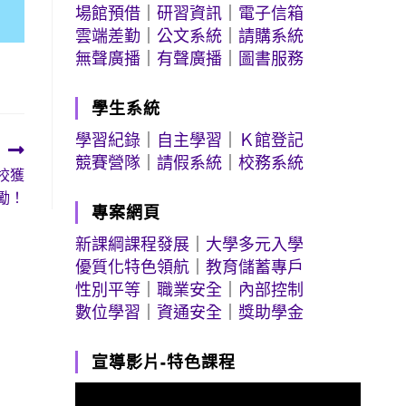
場館預借
｜
研習資訊
｜
電子信箱
雲端差勤
｜
公文系統
｜
請購系統
無聲廣播
｜
有聲廣播
｜
圖書服務
學生系統
學習紀錄
｜
自主學習
｜
Ｋ館登記
競賽營隊
｜
請假系統
｜
校務系統
校獲
勵！
專案網頁
新課綱課程發展
｜
大學多元入學
優質化特色領航
｜
教育儲蓄專戶
性別平等
｜
職業安全
｜
內部控制
數位學習
｜
資通安全
｜
獎助學金
宣導影片-特色課程