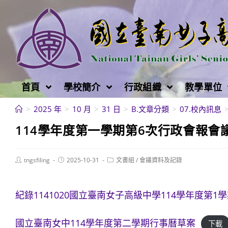
跳
轉
至
主
要
內
首頁
學校簡介
行政組織
教學單位
容
>
2025 年
>
10 月
>
31 日
>
B.文章分類
>
07.校內訊息
114學年度第一學期第6次行政會報會議紀錄
Post
Post
Post
tngsfiling
2025-10-31
文書組
/
會議資料及記錄
author:
published:
category:
紀錄1141020國立臺南女子高級中學114學年度第1
國立臺南女中114學年度第二學期行事曆草案
下載