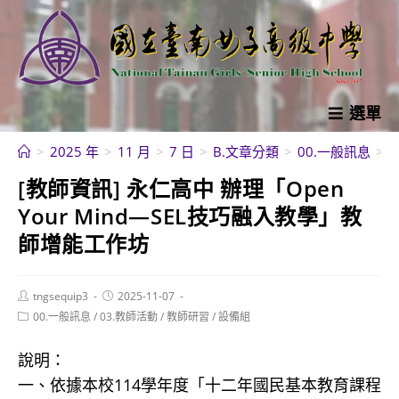
跳
轉
至
主
要
選單
內
>
2025 年
>
11 月
>
7 日
>
B.文章分類
>
00.一般訊息
>
容
[教師資訊] 永仁高中 辦理「Open
Your Mind—SEL技巧融入教學」教
師增能工作坊
Post
Post
tngsequip3
2025-11-07
author:
published:
Post
00.一般訊息
/
03.教師活動
/
教師研習
/
設備組
category:
說明：
一、依據本校114學年度「十二年國民基本教育課程