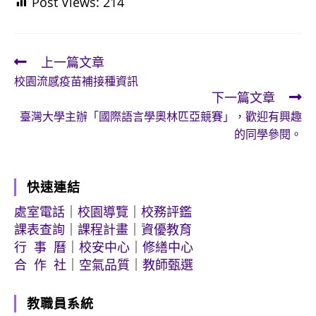
Post Views:
214
上一篇文章
Read
校園流感疫苗補接種資訊
more
下一篇文章
articles
臺灣大學主辦「國際語言學奧林匹亞競賽」，歡迎有興趣
的同學參閱。
快速連結
處室電話
｜
校園導覽
｜
校務評鑑
課表查詢
｜
課程計畫
｜
資優教育
行 事 曆
｜
校安中心
｜
修繕中心
合 作 社
｜
空氣品質
｜
教師甄選
教職員系統