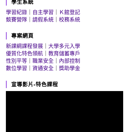
學生系統
學習紀錄
｜
自主學習
｜
Ｋ館登記
競賽營隊
｜
請假系統
｜
校務系統
專案網頁
新課綱課程發展
｜
大學多元入學
優質化特色領航
｜
教育儲蓄專戶
性別平等
｜
職業安全
｜
內部控制
數位學習
｜
資通安全
｜
獎助學金
宣導影片-特色課程