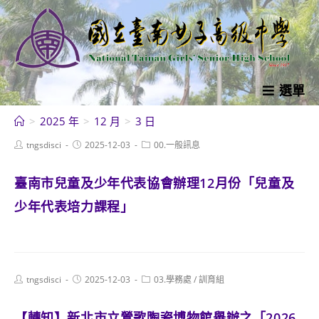
跳
轉
至
主
要
選單
內
>
2025 年
>
12 月
>
3 日
容
Post
Post
Post
tngsdisci
2025-12-03
00.一般訊息
author:
published:
category:
臺南市兒童及少年代表協會辦理12月份「兒童及
少年代表培力課程」
Post
Post
Post
tngsdisci
2025-12-03
03.學務處
/
訓育組
author:
published:
category:
【轉知】新北市立鶯歌陶瓷博物館舉辦之「2026