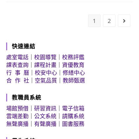
1
2
Go to
快速連結
處室電話
｜
校園導覽
｜
校務評鑑
課表查詢
｜
課程計畫
｜
資優教育
行 事 曆
｜
校安中心
｜
修繕中心
合 作 社
｜
空氣品質
｜
教師甄選
教職員系統
場館預借
｜
研習資訊
｜
電子信箱
雲端差勤
｜
公文系統
｜
請購系統
無聲廣播
｜
有聲廣播
｜
圖書服務