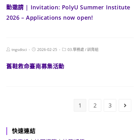
動邀請 | Invitation: PolyU Summer Institute
2026 – Applications now open!
Post
Post
Post
tngsdisci
2026-02-25
03.學務處
/
訓育組
author:
published:
category:
舊鞋救命臺南募集活動
1
2
3
Go to
快速連結