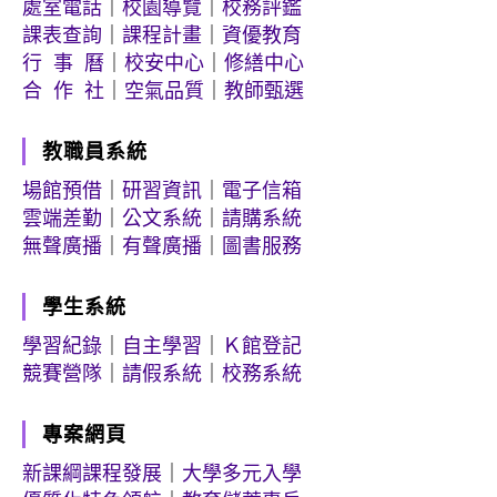
處室電話
｜
校園導覽
｜
校務評鑑
課表查詢
｜
課程計畫
｜
資優教育
行 事 曆
｜
校安中心
｜
修繕中心
合 作 社
｜
空氣品質
｜
教師甄選
教職員系統
場館預借
｜
研習資訊
｜
電子信箱
雲端差勤
｜
公文系統
｜
請購系統
無聲廣播
｜
有聲廣播
｜
圖書服務
學生系統
學習紀錄
｜
自主學習
｜
Ｋ館登記
競賽營隊
｜
請假系統
｜
校務系統
專案網頁
新課綱課程發展
｜
大學多元入學