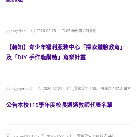
Post
Post
Post
tngsdisci
2026-02-25
03.學務處
/
訓育組
author:
published:
category:
【轉知】青少年福利服務中心「探索體驗教育」
及「DIY 手作龍鬚糖」育樂計畫
Post
Post
Post
tngsperson2
2026-02-25
_置頂公告
/
00.一般訊息
/
07.人事室
author:
published:
category:
公告本校115學年度校長遴選教師代表名單
Post
Post
Post
tngsna470017
2026-02-25
_置頂公告
/
04.校安中心