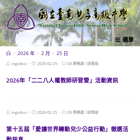
跳
轉
至
主
要
選單
內
>
2026 年
>
2 月
>
25 日
容
Post
Post
Post
tngsdisci
2026-02-25
03.學務處
/
訓育組
author:
published:
category:
2026年「二二八人權教師研習營」活動資訊
Post
Post
Post
tngsdisci
2026-02-25
03.學務處
/
訓育組
author:
published:
category:
第十五屆「愛讓世界轉動兒少公益行動」徵選活
動訊息