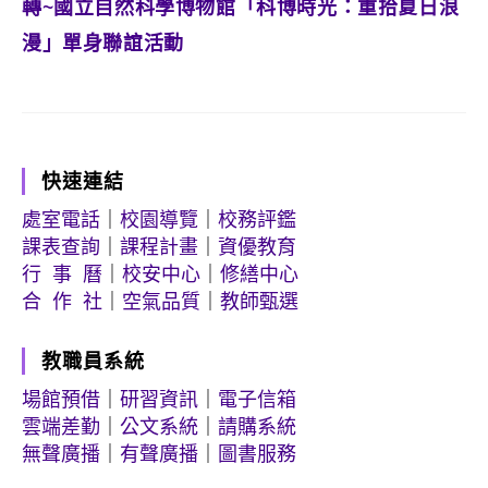
轉~國立自然科學博物館「科博時光：重拾夏日浪
漫」單身聯誼活動
快速連結
處室電話
｜
校園導覽
｜
校務評鑑
課表查詢
｜
課程計畫
｜
資優教育
行 事 曆
｜
校安中心
｜
修繕中心
合 作 社
｜
空氣品質
｜
教師甄選
教職員系統
場館預借
｜
研習資訊
｜
電子信箱
雲端差勤
｜
公文系統
｜
請購系統
無聲廣播
｜
有聲廣播
｜
圖書服務