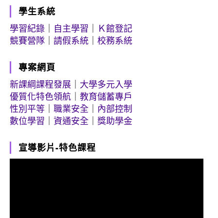
學生系統
學習紀錄
｜
自主學習
｜
Ｋ館登記
競賽營隊
｜
請假系統
｜
校務系統
專案網頁
新課綱課程發展
｜
大學多元入學
優質化特色領航
｜
教育儲蓄專戶
性別平等
｜
職業安全
｜
內部控制
數位學習
｜
資通安全
｜
獎助學金
宣導影片-特色課程