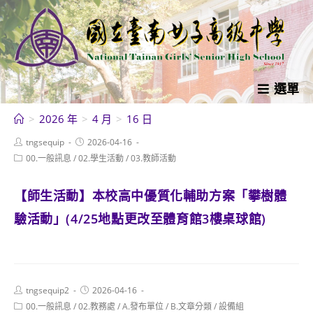
跳
轉
至
主
要
選單
內
>
2026 年
>
4 月
>
16 日
容
Post
Post
tngsequip
2026-04-16
author:
published:
Post
00.一般訊息
/
02.學生活動
/
03.教師活動
category:
【師生活動】本校高中優質化輔助方案「攀樹體
驗活動」(4/25地點更改至體育館3樓桌球館)
Post
Post
tngsequip2
2026-04-16
author:
published:
Post
00.一般訊息
/
02.教務處
/
A.發布單位
/
B.文章分類
/
設備組