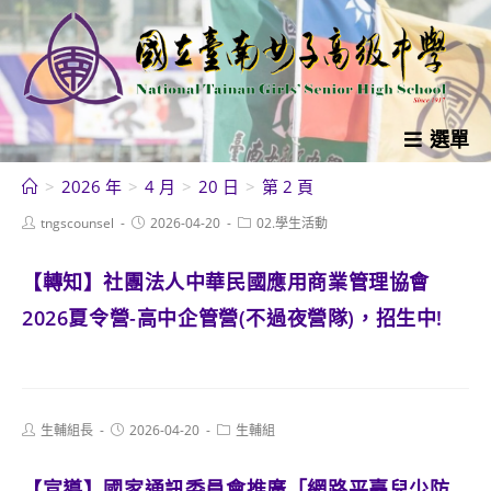
跳
轉
至
主
要
選單
內
>
2026 年
>
4 月
>
20 日
>
第 2 頁
容
Post
Post
Post
tngscounsel
2026-04-20
02.學生活動
author:
published:
category:
【轉知】社團法人中華民國應用商業管理協會
2026夏令營-高中企管營(不過夜營隊)，招生中!
Post
Post
Post
生輔組長
2026-04-20
生輔組
author:
published:
category:
【宣導】國家通訊委員會推廣「網路平臺兒少防