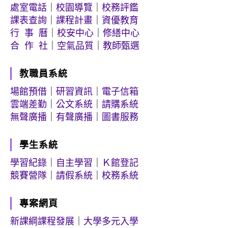
處室電話
｜
校園導覽
｜
校務評鑑
課表查詢
｜
課程計畫
｜
資優教育
行 事 曆
｜
校安中心
｜
修繕中心
合 作 社
｜
空氣品質
｜
教師甄選
教職員系統
場館預借
｜
研習資訊
｜
電子信箱
雲端差勤
｜
公文系統
｜
請購系統
無聲廣播
｜
有聲廣播
｜
圖書服務
學生系統
學習紀錄
｜
自主學習
｜
Ｋ館登記
競賽營隊
｜
請假系統
｜
校務系統
專案網頁
新課綱課程發展
｜
大學多元入學