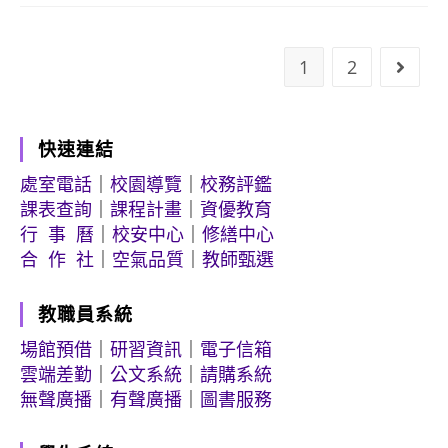
1
2
Go to
快速連結
處室電話
｜
校園導覽
｜
校務評鑑
課表查詢
｜
課程計畫
｜
資優教育
行 事 曆
｜
校安中心
｜
修繕中心
合 作 社
｜
空氣品質
｜
教師甄選
教職員系統
場館預借
｜
研習資訊
｜
電子信箱
雲端差勤
｜
公文系統
｜
請購系統
無聲廣播
｜
有聲廣播
｜
圖書服務