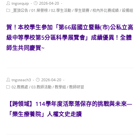
Post
Post
tngsequip
2026-04-20
author:
published:
Post
_置頂公告
/
01.榮譽榜
/
02.學生活動
/
學生競賽
/
校內外比賽成績
/
設備組
category:
賀！本校學生參加「第66屆國立暨縣(市)公私立高
級中等學校第5分區科學展覽會」成績優異！全體
師生共同慶賀~
Post
Post
tngsteach3
2026-04-20
author:
published:
Post
02.教務處
/
03.教師活動
/
教學組
/
教師研習
category:
【跨領域】114學年度活聚落保存的挑戰與未來—
「樂生療養院」人權文史走讀