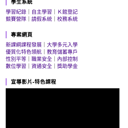
學生系統
學習紀錄
｜
自主學習
｜
Ｋ館登記
競賽營隊
｜
請假系統
｜
校務系統
專案網頁
新課綱課程發展
｜
大學多元入學
優質化特色領航
｜
教育儲蓄專戶
性別平等
｜
職業安全
｜
內部控制
數位學習
｜
資通安全
｜
獎助學金
宣導影片-特色課程