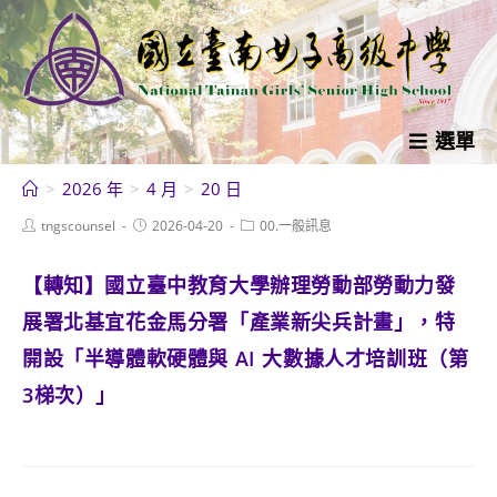
跳
轉
至
主
要
選單
內
>
2026 年
>
4 月
>
20 日
容
Post
Post
Post
tngscounsel
2026-04-20
00.一般訊息
author:
published:
category:
【轉知】國立臺中教育大學辦理勞動部勞動力發
展署北基宜花金馬分署「產業新尖兵計畫」，特
開設「半導體軟硬體與 AI 大數據人才培訓班（第
3梯次）」