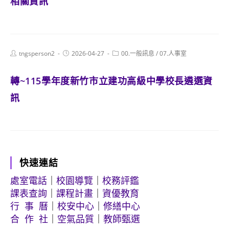
相關資訊
Post
Post
Post
tngsperson2
2026-04-27
00.一般訊息
/
07.人事室
author:
published:
category:
轉~115學年度新竹市立建功高級中學校長遴選資
訊
快速連結
處室電話
｜
校園導覽
｜
校務評鑑
課表查詢
｜
課程計畫
｜
資優教育
行 事 曆
｜
校安中心
｜
修繕中心
合 作 社
｜
空氣品質
｜
教師甄選