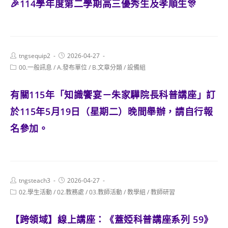
🎉114學年度第二學期高三優秀生及孝順生🎊
Post
Post
tngsequip2
2026-04-27
author:
published:
Post
00.一般訊息
/
A.發布單位
/
B.文章分類
/
設備組
category:
有關115年「知識饗宴－朱家驊院長科普講座」訂
於115年5月19日（星期二）晚間舉辦，請自行報
名參加。
Post
Post
tngsteach3
2026-04-27
author:
published:
Post
02.學生活動
/
02.教務處
/
03.教師活動
/
教學組
/
教師研習
category:
【跨領域】線上講座：《蓋婭科普講座系列 59》