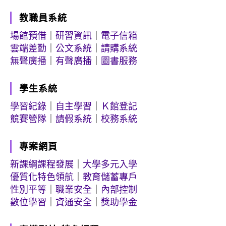
教職員系統
場館預借
｜
研習資訊
｜
電子信箱
雲端差勤
｜
公文系統
｜
請購系統
無聲廣播
｜
有聲廣播
｜
圖書服務
學生系統
學習紀錄
｜
自主學習
｜
Ｋ館登記
競賽營隊
｜
請假系統
｜
校務系統
專案網頁
新課綱課程發展
｜
大學多元入學
優質化特色領航
｜
教育儲蓄專戶
性別平等
｜
職業安全
｜
內部控制
數位學習
｜
資通安全
｜
獎助學金