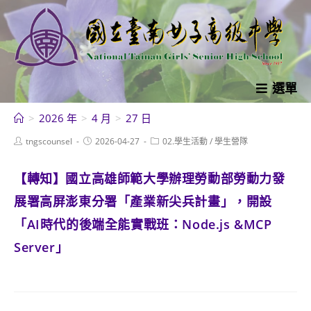
跳
轉
至
主
要
選單
內
>
2026 年
>
4 月
>
27 日
容
Post
Post
Post
tngscounsel
2026-04-27
02.學生活動
/
學生營隊
author:
published:
category:
【轉知】國立高雄師範大學辦理勞動部勞動力發
展署高屏澎東分署「產業新尖兵計畫」，開設
「AI時代的後端全能實戰班：Node.js &MCP
Server」