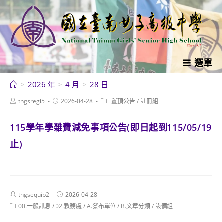
跳
轉
至
主
要
選單
內
>
2026 年
>
4 月
>
28 日
容
Post
Post
Post
tngsregi5
2026-04-28
_置頂公告
/
註冊組
author:
published:
category:
115學年學雜費減免事項公告(即日起到115/05/19
止)
Post
Post
tngsequip2
2026-04-28
author:
published:
Post
00.一般訊息
/
02.教務處
/
A.發布單位
/
B.文章分類
/
設備組
category: