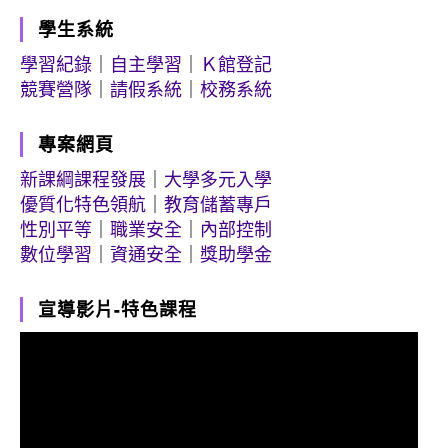
學生系統
學習紀錄
｜
自主學習
｜
Ｋ館登記
競賽營隊
｜
請假系統
｜
校務系統
專案網頁
新課綱課程發展
｜
大學多元入學
優質化特色領航
｜
教育儲蓄專戶
性別平等
｜
職業安全
｜
內部控制
數位學習
｜
資通安全
｜
獎助學金
宣導影片-特色課程