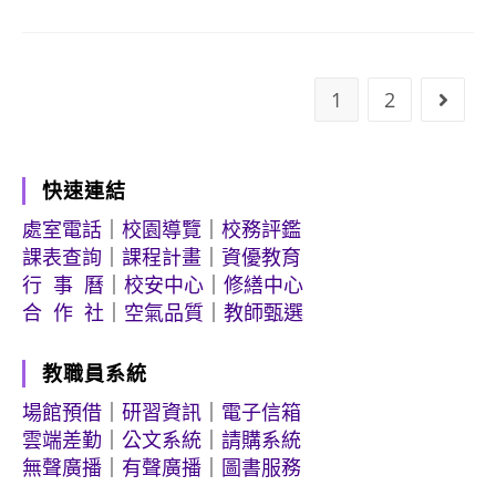
1
2
Go to
快速連結
處室電話
｜
校園導覽
｜
校務評鑑
課表查詢
｜
課程計畫
｜
資優教育
行 事 曆
｜
校安中心
｜
修繕中心
合 作 社
｜
空氣品質
｜
教師甄選
教職員系統
場館預借
｜
研習資訊
｜
電子信箱
雲端差勤
｜
公文系統
｜
請購系統
無聲廣播
｜
有聲廣播
｜
圖書服務