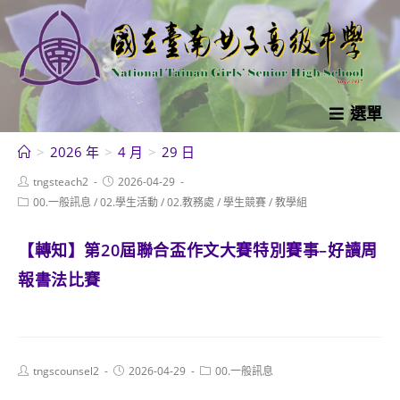
跳
轉
至
主
要
選單
內
>
2026 年
>
4 月
>
29 日
容
Post
Post
tngsteach2
2026-04-29
author:
published:
Post
00.一般訊息
/
02.學生活動
/
02.教務處
/
學生競賽
/
教學組
category:
【轉知】第20屆聯合盃作文大賽特別賽事–好讀周
報書法比賽
Post
Post
Post
tngscounsel2
2026-04-29
00.一般訊息
author:
published:
category: