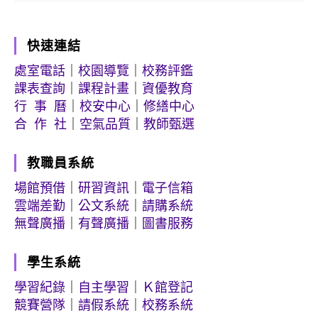
快速連結
處室電話
｜
校園導覽
｜
校務評鑑
課表查詢
｜
課程計畫
｜
資優教育
行 事 曆
｜
校安中心
｜
修繕中心
合 作 社
｜
空氣品質
｜
教師甄選
教職員系統
場館預借
｜
研習資訊
｜
電子信箱
雲端差勤
｜
公文系統
｜
請購系統
無聲廣播
｜
有聲廣播
｜
圖書服務
學生系統
學習紀錄
｜
自主學習
｜
Ｋ館登記
競賽營隊
｜
請假系統
｜
校務系統