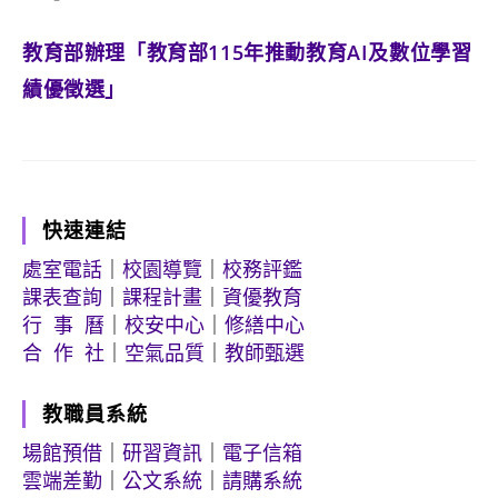
author:
published:
category:
教育部辦理「教育部115年推動教育AI及數位學習
績優徵選」
快速連結
處室電話
｜
校園導覽
｜
校務評鑑
課表查詢
｜
課程計畫
｜
資優教育
行 事 曆
｜
校安中心
｜
修繕中心
合 作 社
｜
空氣品質
｜
教師甄選
教職員系統
場館預借
｜
研習資訊
｜
電子信箱
雲端差勤
｜
公文系統
｜
請購系統