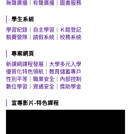
無聲廣播
｜
有聲廣播
｜
圖書服務
學生系統
學習紀錄
｜
自主學習
｜
Ｋ館登記
競賽營隊
｜
請假系統
｜
校務系統
專案網頁
新課綱課程發展
｜
大學多元入學
優質化特色領航
｜
教育儲蓄專戶
性別平等
｜
職業安全
｜
內部控制
數位學習
｜
資通安全
｜
獎助學金
宣導影片-特色課程