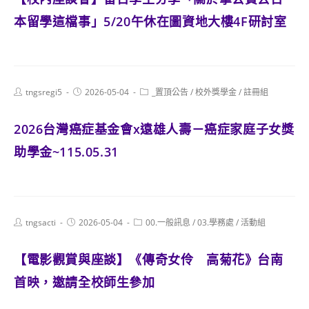
本留學這檔事」5/20午休在圖資地大樓4F研討室
Post
Post
Post
tngsregi5
2026-05-04
_置頂公告
/
校外獎學金
/
註冊組
author:
published:
category:
2026台灣癌症基金會x遠雄人壽－癌症家庭子女獎
助學金~115.05.31
Post
Post
Post
tngsacti
2026-05-04
00.一般訊息
/
03.學務處
/
活動組
author:
published:
category:
【電影觀賞與座談】《傳奇女伶 高菊花》台南
首映，邀請全校師生參加