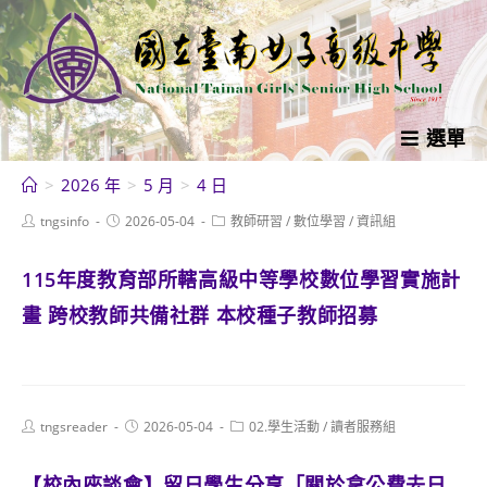
跳
轉
至
主
要
選單
內
>
2026 年
>
5 月
>
4 日
容
Post
Post
Post
tngsinfo
2026-05-04
教師研習
/
數位學習
/
資訊組
author:
published:
category:
115年度教育部所轄高級中等學校數位學習實施計
畫 跨校教師共備社群 本校種子教師招募
Post
Post
Post
tngsreader
2026-05-04
02.學生活動
/
讀者服務組
author:
published:
category:
【校內座談會】留日學生分享「關於拿公費去日