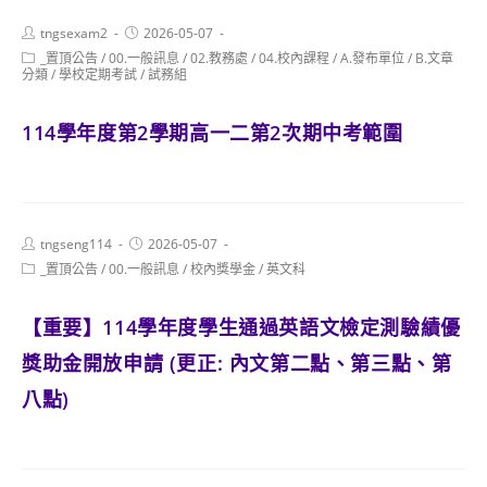
Post
Post
tngsexam2
2026-05-07
author:
published:
Post
_置頂公告
/
00.一般訊息
/
02.教務處
/
04.校內課程
/
A.發布單位
/
B.文章
category:
分類
/
學校定期考試
/
試務組
114學年度第2學期高一二第2次期中考範圍
Post
Post
tngseng114
2026-05-07
author:
published:
Post
_置頂公告
/
00.一般訊息
/
校內獎學金
/
英文科
category:
【重要】114學年度學生通過英語文檢定測驗績優
獎助金開放申請 (更正: 內文第二點、第三點、第
八點)