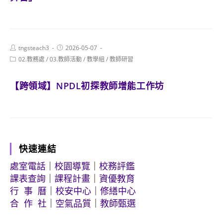
Post
Post
tngsteach3
2026-05-07
author:
published:
Post
02.教務處
/
03.教師活動
/
教學組
/
教師研習
category:
【跨領域】NPDL初探教師增能工作坊
快速連結
處室電話
｜
校園導覽
｜
校務評鑑
課表查詢
｜
課程計畫
｜
資優教育
行 事 曆
｜
校安中心
｜
修繕中心
合 作 社
｜
空氣品質
｜
教師甄選