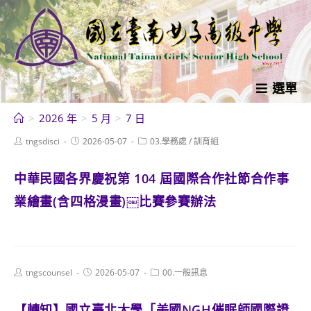
跳
轉
至
主
要
選單
內
>
2026 年
>
5 月
>
7 日
容
Post
Post
Post
tngsdisci
2026-05-07
03.學務處
/
訓育組
author:
published:
category:
中華民國各界慶祝第 104 屆國際合作社節合作事
業繪畫(含四格漫畫)￼比賽參賽辦法
Post
Post
Post
tngscounsel
2026-05-07
00.一般訊息
author:
published:
category:
【轉知】國立臺北大學「美國NGH催眠師國際證