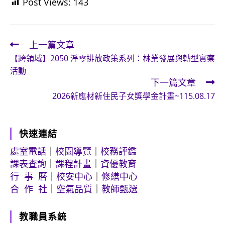
Post Views:
143
上一篇文章
Read
【跨領域】2050 淨零排放政策系列：林業發展與轉型實察
more
活動
articles
下一篇文章
2026新應材新住民子女獎學金計畫~115.08.17
快速連結
處室電話
｜
校園導覽
｜
校務評鑑
課表查詢
｜
課程計畫
｜
資優教育
行 事 曆
｜
校安中心
｜
修繕中心
合 作 社
｜
空氣品質
｜
教師甄選
教職員系統