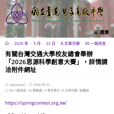
跳
轉
至
主
要
選單
內
>
2026 年
>
5 月
>
22 日
>
B.文章分類
>
00.一般訊息
>
容
有關台灣交通大學校友總會舉辦
「2026思源科學創意大賽」，詳情請
洽附件網址
Post
Post
tngsequip2
2026-05-22
author:
published:
Post
00.一般訊息
/
02.教務處
/
A.發布單位
/
B.文章分類
/
設備組
category:
https://springcontest.org.tw/