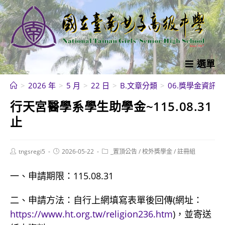
跳
轉
至
主
要
選單
內
>
2026 年
>
5 月
>
22 日
>
B.文章分類
>
06.獎學金資訊
>
容
行天宮醫學系學生助學金~115.08.31
止
Post
Post
Post
tngsregi5
2026-05-22
_置頂公告
/
校外獎學金
/
註冊組
author:
published:
category:
一、申請期限：115.08.31
二、申請方法：自行上網填寫表單後回傳(網址：
https://www.ht.org.tw/religion236.htm
)，並寄送