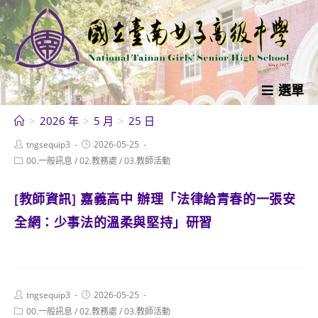
跳
轉
至
主
要
選單
內
>
2026 年
>
5 月
>
25 日
容
Post
Post
tngsequip3
2026-05-25
author:
published:
Post
00.一般訊息
/
02.教務處
/
03.教師活動
category:
[教師資訊] 嘉義高中 辦理「法律給青春的一張安
全網：少事法的溫柔與堅持」研習
Post
Post
tngsequip3
2026-05-25
author:
published:
Post
00.一般訊息
/
02.教務處
/
03.教師活動