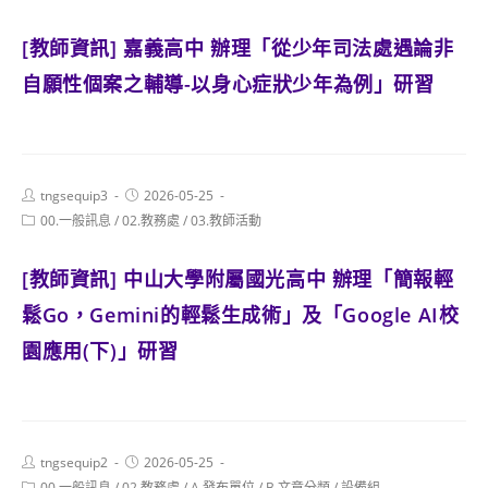
category:
[教師資訊] 嘉義高中 辦理「從少年司法處遇論非
自願性個案之輔導-以身心症狀少年為例」研習
Post
Post
tngsequip3
2026-05-25
author:
published:
Post
00.一般訊息
/
02.教務處
/
03.教師活動
category:
[教師資訊] 中山大學附屬國光高中 辦理「簡報輕
鬆Go，Gemini的輕鬆生成術」及「Google AI校
園應用(下)」研習
Post
Post
tngsequip2
2026-05-25
author:
published:
Post
00.一般訊息
/
02.教務處
/
A.發布單位
/
B.文章分類
/
設備組