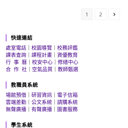
1
2
Go to
快速連結
處室電話
｜
校園導覽
｜
校務評鑑
課表查詢
｜
課程計畫
｜
資優教育
行 事 曆
｜
校安中心
｜
修繕中心
合 作 社
｜
空氣品質
｜
教師甄選
教職員系統
場館預借
｜
研習資訊
｜
電子信箱
雲端差勤
｜
公文系統
｜
請購系統
無聲廣播
｜
有聲廣播
｜
圖書服務
學生系統