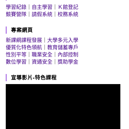
學習紀錄
｜
自主學習
｜
Ｋ館登記
競賽營隊
｜
請假系統
｜
校務系統
專案網頁
新課綱課程發展
｜
大學多元入學
優質化特色領航
｜
教育儲蓄專戶
性別平等
｜
職業安全
｜
內部控制
數位學習
｜
資通安全
｜
獎助學金
宣導影片-特色課程