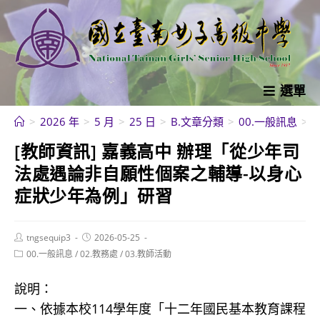
跳
轉
至
主
要
選單
內
>
2026 年
>
5 月
>
25 日
>
B.文章分類
>
00.一般訊息
>
容
[教師資訊] 嘉義高中 辦理「從少年司
法處遇論非自願性個案之輔導-以身心
症狀少年為例」研習
Post
Post
tngsequip3
2026-05-25
author:
published:
Post
00.一般訊息
/
02.教務處
/
03.教師活動
category:
說明：
一、依據本校114學年度「十二年國民基本教育課程