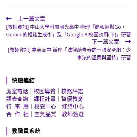
上一篇文章
Read
[教師資訊] 中山大學附屬國光高中 辦理「簡報輕鬆Go，
more
Gemini的輕鬆生成術」及「Google AI校園應用(下)」研習
articles
下一篇文章
[教師資訊] 嘉義高中 辦理「法律給青春的一張安全網：少
事法的溫柔與堅持」研習
快速連結
處室電話
｜
校園導覽
｜
校務評鑑
課表查詢
｜
課程計畫
｜
資優教育
行 事 曆
｜
校安中心
｜
修繕中心
合 作 社
｜
空氣品質
｜
教師甄選
教職員系統