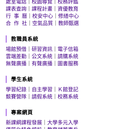
處室電話
｜
校園導覽
｜
校務評鑑
課表查詢
｜
課程計畫
｜
資優教育
行 事 曆
｜
校安中心
｜
修繕中心
合 作 社
｜
空氣品質
｜
教師甄選
教職員系統
場館預借
｜
研習資訊
｜
電子信箱
雲端差勤
｜
公文系統
｜
請購系統
無聲廣播
｜
有聲廣播
｜
圖書服務
學生系統
學習紀錄
｜
自主學習
｜
Ｋ館登記
競賽營隊
｜
請假系統
｜
校務系統
專案網頁
新課綱課程發展
｜
大學多元入學