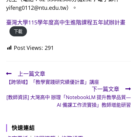
yifeng0112@ntu.edu.tw）。
臺灣大學115學年度高中生進階課程五年試辦計畫
下載
Post Views:
291
上一篇文章
Read
【跨領域】「教學實踐研究績優計畫」講座
more
下一篇文章
articles
[教師資訊] 大灣高中 辦理「NotebookLM 提升教學品質—
AI 備課工作流實操」教師增能研習
快速連結