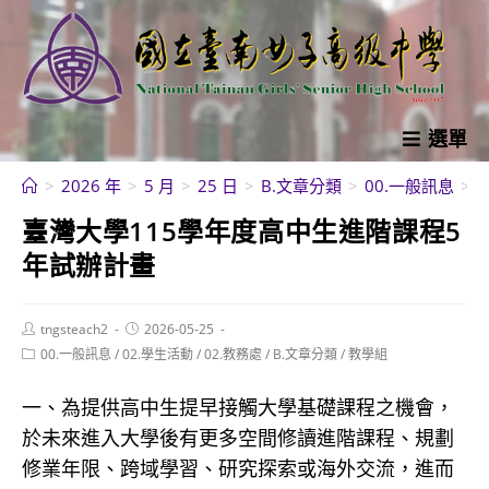
跳
轉
至
主
要
選單
內
>
2026 年
>
5 月
>
25 日
>
B.文章分類
>
00.一般訊息
>
容
臺灣大學115學年度高中生進階課程5
年試辦計畫
Post
Post
tngsteach2
2026-05-25
author:
published:
Post
00.一般訊息
/
02.學生活動
/
02.教務處
/
B.文章分類
/
教學組
category:
一、為提供高中生提早接觸大學基礎課程之機會，
於未來進入大學後有更多空間修讀進階課程、規劃
修業年限、跨域學習、研究探索或海外交流，進而