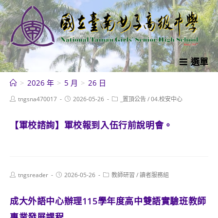
跳
轉
至
主
要
選單
內
>
2026 年
>
5 月
>
26 日
容
Post
Post
Post
tngsna470017
2026-05-26
_置頂公告
/
04.校安中心
author:
published:
category:
【軍校諮詢】軍校報到入伍行前說明會。
Post
Post
Post
tngsreader
2026-05-26
教師研習
/
讀者服務組
author:
published:
category:
成大外語中心辦理115學年度高中雙語實驗班教師
專業發展課程