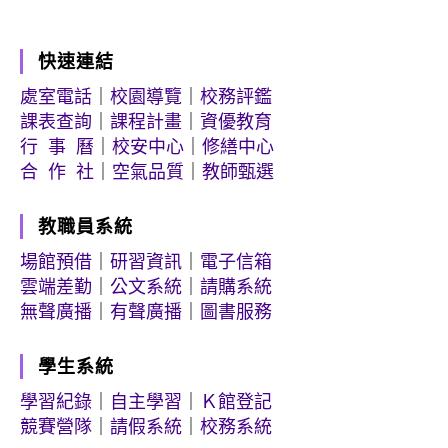
快速連結
處室電話
｜
校園導覽
｜
校務評鑑
課表查詢
｜
課程計畫
｜
資優教育
行 事 曆
｜
校安中心
｜
修繕中心
合 作 社
｜
空氣品質
｜
教師甄選
教職員系統
場館預借
｜
研習資訊
｜
電子信箱
雲端差勤
｜
公文系統
｜
請購系統
無聲廣播
｜
有聲廣播
｜
圖書服務
學生系統
學習紀錄
｜
自主學習
｜
Ｋ館登記
競賽營隊
｜
請假系統
｜
校務系統