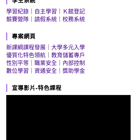
學生系統
學習紀錄
｜
自主學習
｜
Ｋ館登記
競賽營隊
｜
請假系統
｜
校務系統
專案網頁
新課綱課程發展
｜
大學多元入學
優質化特色領航
｜
教育儲蓄專戶
性別平等
｜
職業安全
｜
內部控制
數位學習
｜
資通安全
｜
獎助學金
宣導影片-特色課程