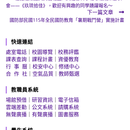
more
會——《玖琉拾佳》，歡迎有興趣的同學踴躍報名～
articles
下一篇文章
國防部民國115年全民國防教育「暑期戰鬥營」實施計畫
快速連結
處室電話
｜
校園導覽
｜
校務評鑑
課表查詢
｜
課程計畫
｜
資優教育
行 事 曆
｜
校安中心
｜
修繕中心
合 作 社
｜
空氣品質
｜
教師甄選
教職員系統
場館預借
｜
研習資訊
｜
電子信箱
雲端差勤
｜
公文系統
｜
請購系統
無聲廣播
｜
有聲廣播
｜
圖書服務