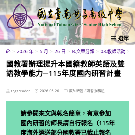
跳
轉
至
主
要
選單
內
>
2026 年
>
5 月
>
26 日
>
B.文章分類
>
03.教師活動
>
容
國教署辦理提升本國籍教師英語及雙
語教學能力─115年度國內研習計畫
Post
Post
Post
tngsreader
2026-05-26
教師研習
/
讀者服務組
author:
published:
category:
請參閱來文與報名簡章，有意參加
國內研習的師長請自行報名（115年
度海外選送部分國教署已截止報名