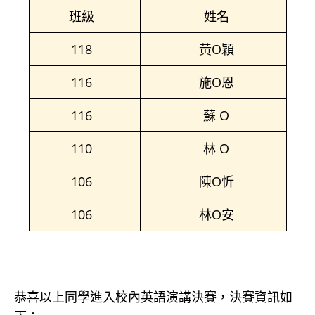
班級
姓名
118
黃O穎
116
施O恩
116
蘇 O
110
林 O
106
陳O忻
106
林O安
恭喜以上同學進入校內英語演講決賽，決賽資訊如