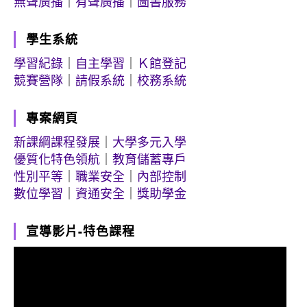
無聲廣播
｜
有聲廣播
｜
圖書服務
學生系統
學習紀錄
｜
自主學習
｜
Ｋ館登記
競賽營隊
｜
請假系統
｜
校務系統
專案網頁
新課綱課程發展
｜
大學多元入學
優質化特色領航
｜
教育儲蓄專戶
性別平等
｜
職業安全
｜
內部控制
數位學習
｜
資通安全
｜
獎助學金
宣導影片-特色課程