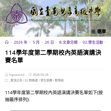
跳
轉
至
主
要
選單
內
>
2026 年
>
5 月
>
26 日
>
B.文章分類
>
02.學生活動
>
容
114學年度第二學期校內英語演講決
賽名單
Post
Post
tngsteach2
2026-05-26
author:
published:
Post
_置頂公告
/
02.教務處
/
學生競賽
/
教學組
category:
114學年度第二學期校內英語演講決賽名單如下(按
抽籤序排列):