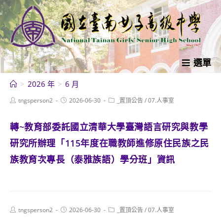
跳
轉
至
主
要
選單
內
>
2026 年
>
6 月
容
Post
Post
Post
tngsperson2
2026-06-30
_置頂公告
/
07.人事室
author:
published:
category:
轉~教育部委託國立清華大學臺灣語言研究與教學
研究所辦理「115年度在職教師進修原住民族之民
族教育次專長（泰雅族語）學分班」資訊
Post
Post
Post
tngsperson2
2026-06-30
_置頂公告
/
07.人事室
author:
published:
category: