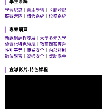
學生系統
學習紀錄
｜
自主學習
｜
Ｋ館登記
競賽營隊
｜
請假系統
｜
校務系統
專案網頁
新課綱課程發展
｜
大學多元入學
優質化特色領航
｜
教育儲蓄專戶
性別平等
｜
職業安全
｜
內部控制
數位學習
｜
資通安全
｜
獎助學金
宣導影片-特色課程