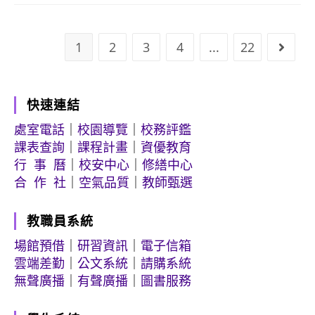
1
2
3
4
...
22
Go to
快速連結
處室電話
｜
校園導覽
｜
校務評鑑
課表查詢
｜
課程計畫
｜
資優教育
行 事 曆
｜
校安中心
｜
修繕中心
合 作 社
｜
空氣品質
｜
教師甄選
教職員系統
場館預借
｜
研習資訊
｜
電子信箱
雲端差勤
｜
公文系統
｜
請購系統
無聲廣播
｜
有聲廣播
｜
圖書服務